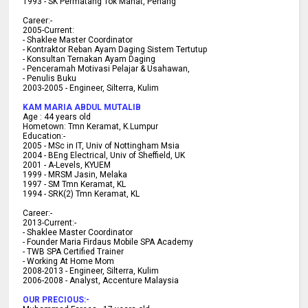
1993 - SK Permatang Tok Mahat, Penang
Career:-
2005-Current:
- Shaklee Master Coordinator
- Kontraktor Reban Ayam Daging Sistem Tertutup
- Konsultan Ternakan Ayam Daging
- Penceramah Motivasi Pelajar & U
sahawan,
- Penulis Buku
2003-2005 -
Engineer, Silterra, Kulim
KAM MARIA ABDUL MUTALIB
Age :
44 years old
Hometown:
Tmn Keramat, K.Lumpur
Education:-
2005 -
MSc in IT, Univ of Nottingham Msia
2004 -
BEng Electrical, Univ of Sheffield, UK
2001 -
A-Levels, KYUEM
1999 -
MRSM Jasin, Melaka
1997 -
SM Tmn Keramat, KL
1994 -
SRK(2) Tmn Keramat, KL
C
areer:-
2013-Current:-
- Shaklee Master Coordinator
- Founder Maria Firdaus Mobile SPA Academy
- TWB SPA Certified Trainer
- Working At Home Mom
2008-2013 - Engineer, Silterra, Kulim
2006-2008 - Analyst, Accenture Malaysia
OUR PRECIOUS:-