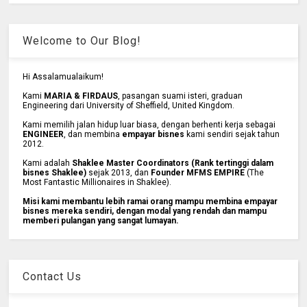
Welcome to Our Blog!
Hi Assalamualaikum!
Kami
MARIA & FIRDAUS
, pasangan suami isteri, graduan
Engineering dari University of Sheffield, United Kingdom.
Kami memilih jalan hidup luar biasa, dengan berhenti kerja sebagai
ENGINEER
, dan membina
empayar bisnes
kami sendiri sejak tahun
2012.
Kami adalah
Shaklee Master Coordinators (Rank tertinggi dalam
bisnes Shaklee)
sejak 2013, dan
Founder MFMS EMPIRE
(The
Most Fantastic Millionaires in Shaklee).
Misi kami membantu lebih ramai orang mampu membina empayar
bisnes mereka sendiri, dengan modal yang rendah dan mampu
memberi pulangan yang sangat lumayan.
Contact Us