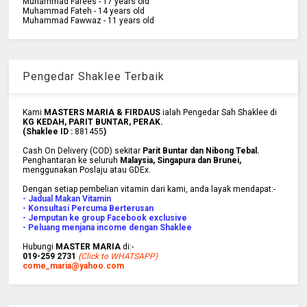
Muhammad Farees - 17 years old
Muhammad Fateh - 14 years old
Muhammad Fawwaz - 11 years old
Pengedar Shaklee Terbaik
Kami
MASTERS MARIA & FIRDAUS
ialah Pengedar Sah Shaklee di
KG KEDAH, PARIT BUNTAR, PERAK.
(Shaklee ID :
881455
)
Cash On Delivery (COD) sekitar
Parit Buntar dan Nibong Tebal.
Penghantaran ke
seluruh
Malaysia, Singapura dan Brunei
,
menggunakan Poslaju atau GDEx.
Dengan setiap pembelian vitamin dari kami, anda layak mendapat:-
- Jadual Makan Vitamin
- Konsultasi Percuma Berterusan
- Jemputan ke group Facebook exclusive
- Peluang menjana income dengan Shaklee
Hubungi
MASTER MARIA
di:-
019-259 2731
(
Click to WHATSAPP)
come_maria@yahoo.com