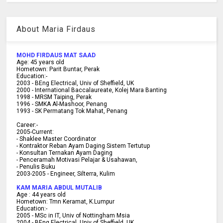
About Maria Firdaus
MOHD FIRDAUS MAT SAAD
Age:
45
years old
Hometown:
Parit Buntar, Perak
Education:-
2003 -
BEng Electrical, Univ of Sheffield, UK
2000 -
International Baccalaureate, Kolej Mara Banting
1998 -
MRSM Taiping, Perak
1996 - SMKA Al-Mashoor, Penang
1993 - SK Permatang Tok Mahat, Penang
Career:-
2005-Current:
- Shaklee Master Coordinator
- Kontraktor Reban Ayam Daging Sistem Tertutup
- Konsultan Ternakan Ayam Daging
- Penceramah Motivasi Pelajar & U
sahawan,
- Penulis Buku
2003-2005 -
Engineer, Silterra, Kulim
KAM MARIA ABDUL MUTALIB
Age :
44 years old
Hometown:
Tmn Keramat, K.Lumpur
Education:-
2005 -
MSc in IT, Univ of Nottingham Msia
2004 -
BEng Electrical, Univ of Sheffield, UK