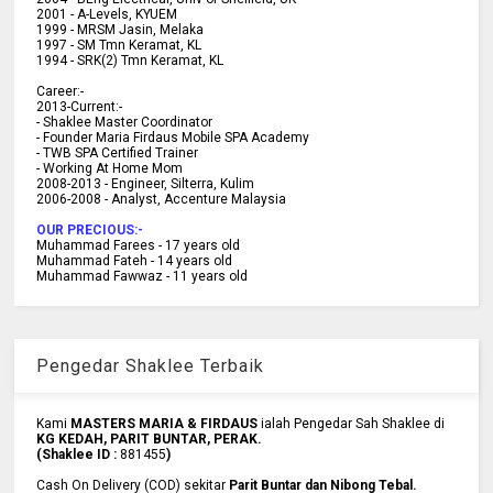
2001 -
A-Levels, KYUEM
1999 -
MRSM Jasin, Melaka
1997 -
SM Tmn Keramat, KL
1994 -
SRK(2) Tmn Keramat, KL
C
areer:-
2013-Current:-
- Shaklee Master Coordinator
- Founder Maria Firdaus Mobile SPA Academy
- TWB SPA Certified Trainer
- Working At Home Mom
2008-2013 - Engineer, Silterra, Kulim
2006-2008 - Analyst, Accenture Malaysia
OUR PRECIOUS:-
Muhammad Farees - 17 years old
Muhammad Fateh - 14 years old
Muhammad Fawwaz - 11 years old
Pengedar Shaklee Terbaik
Kami
MASTERS MARIA & FIRDAUS
ialah Pengedar Sah Shaklee di
KG KEDAH, PARIT BUNTAR, PERAK.
(Shaklee ID :
881455
)
Cash On Delivery (COD) sekitar
Parit Buntar dan Nibong Tebal.