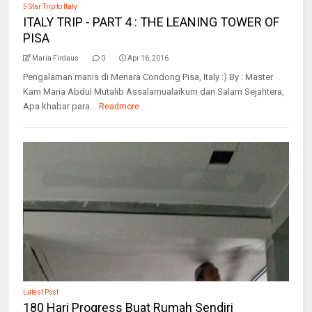
5 Star Trip to Italy
ITALY TRIP - PART 4 : THE LEANING TOWER OF
PISA
Maria Firdaus
0
Apr 16, 2016
Pengalaman manis di Menara Condong Pisa, Italy :) By : Master
Kam Maria Abdul Mutalib Assalamualaikum dan Salam Sejahtera,
Apa khabar para...
Readmore
Latest Post
180 Hari Progress Buat Rumah Sendiri