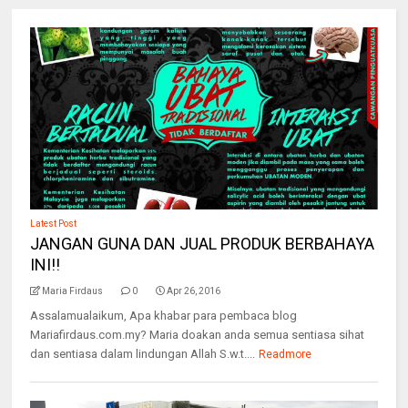
Latest Post
JANGAN GUNA DAN JUAL PRODUK BERBAHAYA
INI!!
Maria Firdaus
0
Apr 26, 2016
Assalamualaikum, Apa khabar para pembaca blog
Mariafirdaus.com.my? Maria doakan anda semua sentiasa sihat
dan sentiasa dalam lindungan Allah S.w.t....
Readmore