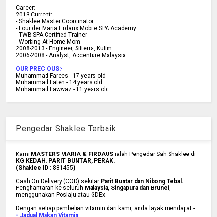
C
areer:-
2013-Current:-
- Shaklee Master Coordinator
- Founder Maria Firdaus Mobile SPA Academy
- TWB SPA Certified Trainer
- Working At Home Mom
2008-2013 - Engineer, Silterra, Kulim
2006-2008 - Analyst, Accenture Malaysia
OUR PRECIOUS:-
Muhammad Farees - 17 years old
Muhammad Fateh - 14 years old
Muhammad Fawwaz - 11 years old
Pengedar Shaklee Terbaik
Kami
MASTERS MARIA & FIRDAUS
ialah Pengedar Sah Shaklee di
KG KEDAH, PARIT BUNTAR, PERAK.
(Shaklee ID :
881455
)
Cash On Delivery (COD) sekitar
Parit Buntar dan Nibong Tebal.
Penghantaran ke
seluruh
Malaysia, Singapura dan Brunei
,
menggunakan Poslaju atau GDEx.
Dengan setiap pembelian vitamin dari kami, anda layak mendapat:-
- Jadual Makan Vitamin