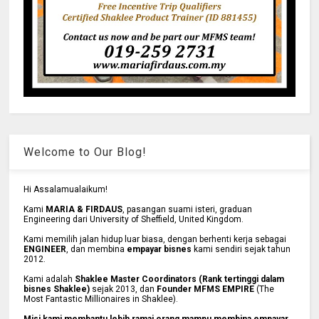
Welcome to Our Blog!
Hi Assalamualaikum!
Kami
MARIA & FIRDAUS
, pasangan suami isteri, graduan
Engineering dari University of Sheffield, United Kingdom.
Kami memilih jalan hidup luar biasa, dengan berhenti kerja sebagai
ENGINEER
, dan membina
empayar bisnes
kami sendiri sejak tahun
2012.
Kami adalah
Shaklee Master Coordinators (Rank tertinggi dalam
bisnes Shaklee)
sejak 2013, dan
Founder MFMS EMPIRE
(The
Most Fantastic Millionaires in Shaklee).
Misi kami membantu lebih ramai orang mampu membina empayar