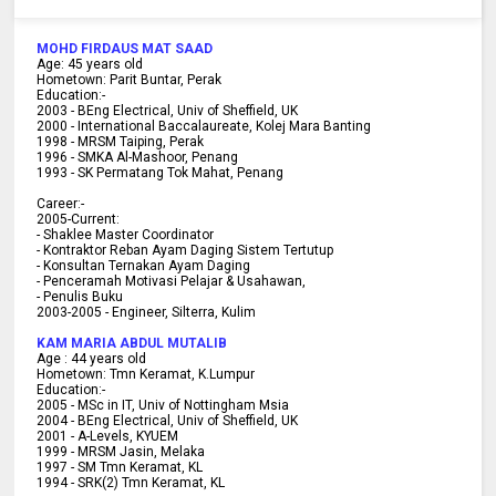
MOHD FIRDAUS MAT SAAD
Age:
45
years old
Hometown:
Parit Buntar, Perak
Education:-
2003 -
BEng Electrical, Univ of Sheffield, UK
2000 -
International Baccalaureate, Kolej Mara Banting
1998 -
MRSM Taiping, Perak
1996 - SMKA Al-Mashoor, Penang
1993 - SK Permatang Tok Mahat, Penang
Career:-
2005-Current:
- Shaklee Master Coordinator
- Kontraktor Reban Ayam Daging Sistem Tertutup
- Konsultan Ternakan Ayam Daging
- Penceramah Motivasi Pelajar & U
sahawan,
- Penulis Buku
2003-2005 -
Engineer, Silterra, Kulim
KAM MARIA ABDUL MUTALIB
Age :
44 years old
Hometown:
Tmn Keramat, K.Lumpur
Education:-
2005 -
MSc in IT, Univ of Nottingham Msia
2004 -
BEng Electrical, Univ of Sheffield, UK
2001 -
A-Levels, KYUEM
1999 -
MRSM Jasin, Melaka
1997 -
SM Tmn Keramat, KL
1994 -
SRK(2) Tmn Keramat, KL