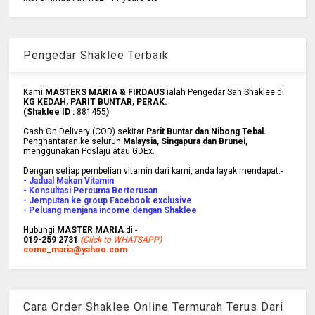
Pengedar Shaklee Terbaik
Kami
MASTERS MARIA & FIRDAUS
ialah Pengedar Sah Shaklee di
KG KEDAH, PARIT BUNTAR, PERAK.
(Shaklee ID :
881455
)
Cash On Delivery (COD) sekitar
Parit Buntar dan Nibong Tebal.
Penghantaran ke
seluruh
Malaysia, Singapura dan Brunei
,
menggunakan Poslaju atau GDEx.
Dengan setiap pembelian vitamin dari kami, anda layak mendapat:-
- Jadual Makan Vitamin
- Konsultasi Percuma Berterusan
- Jemputan ke group Facebook exclusive
- Peluang menjana income dengan Shaklee
Hubungi
MASTER MARIA
di:-
019-259 2731
(
Click to WHATSAPP)
come_maria@yahoo.com
Cara Order Shaklee Online Termurah Terus Dari