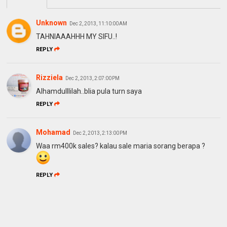
Unknown
Dec 2, 2013, 11:10:00 AM
TAHNIAAAHHH MY SIFU..!
REPLY
Rizziela
Dec 2, 2013, 2:07:00 PM
Alhamdulllilah..blia pula turn saya
REPLY
Mohamad
Dec 2, 2013, 2:13:00 PM
Waa rm400k sales? kalau sale maria sorang berapa ?
REPLY