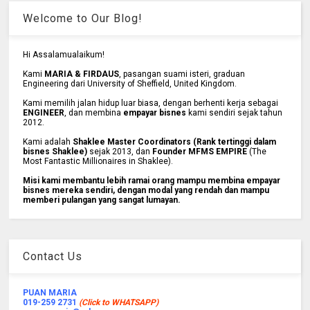
Welcome to Our Blog!
Hi Assalamualaikum!
Kami
MARIA & FIRDAUS
, pasangan suami isteri, graduan
Engineering dari University of Sheffield, United Kingdom.
Kami memilih jalan hidup luar biasa, dengan berhenti kerja sebagai
ENGINEER
, dan membina
empayar bisnes
kami sendiri sejak tahun
2012.
Kami adalah
Shaklee Master Coordinators (Rank tertinggi dalam
bisnes Shaklee)
sejak 2013, dan
Founder MFMS EMPIRE
(The
Most Fantastic Millionaires in Shaklee).
Misi kami membantu lebih ramai orang mampu membina empayar
bisnes mereka sendiri, dengan modal yang rendah dan mampu
memberi pulangan yang sangat lumayan.
Contact Us
PUAN MARIA
019-259 2731
(Click to WHATSAPP)