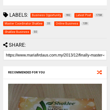
LABELS:
Business Opportunity
Latest Post
182
1758
Master Coordinator Shaklee
Online Business
33
139
Shaklee Business
50
SHARE:
RECOMMENDED FOR YOU