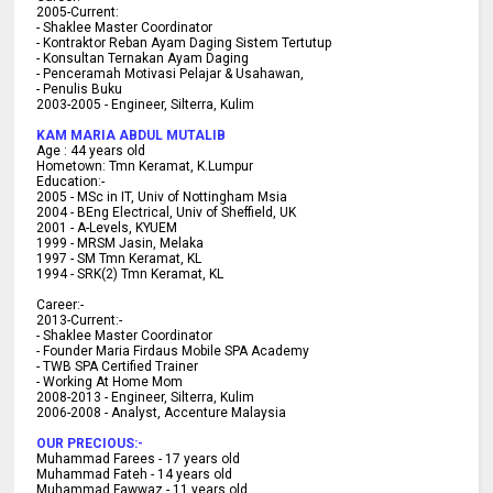
2005-Current:
- Shaklee Master Coordinator
- Kontraktor Reban Ayam Daging Sistem Tertutup
- Konsultan Ternakan Ayam Daging
- Penceramah Motivasi Pelajar & U
sahawan,
- Penulis Buku
2003-2005 -
Engineer, Silterra, Kulim
KAM MARIA ABDUL MUTALIB
Age :
44 years old
Hometown:
Tmn Keramat, K.Lumpur
Education:-
2005 -
MSc in IT, Univ of Nottingham Msia
2004 -
BEng Electrical, Univ of Sheffield, UK
2001 -
A-Levels, KYUEM
1999 -
MRSM Jasin, Melaka
1997 -
SM Tmn Keramat, KL
1994 -
SRK(2) Tmn Keramat, KL
C
areer:-
2013-Current:-
- Shaklee Master Coordinator
- Founder Maria Firdaus Mobile SPA Academy
- TWB SPA Certified Trainer
- Working At Home Mom
2008-2013 - Engineer, Silterra, Kulim
2006-2008 - Analyst, Accenture Malaysia
OUR PRECIOUS:-
Muhammad Farees - 17 years old
Muhammad Fateh - 14 years old
Muhammad Fawwaz - 11 years old