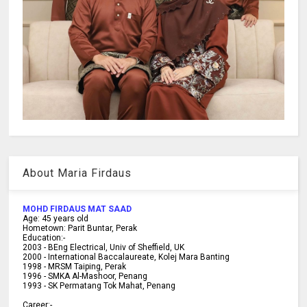
About Maria Firdaus
MOHD FIRDAUS MAT SAAD
Age:
45
years old
Hometown:
Parit Buntar, Perak
Education:-
2003 -
BEng Electrical, Univ of Sheffield, UK
2000 -
International Baccalaureate, Kolej Mara Banting
1998 -
MRSM Taiping, Perak
1996 - SMKA Al-Mashoor, Penang
1993 - SK Permatang Tok Mahat, Penang
Career:-