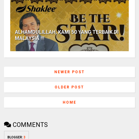
ALHAMDULILLAH, KAMI 50 YANG TERBAIK DI
MALAYSIA !!!
NEWER POST
OLDER POST
HOME
COMMENTS
BLOGGER
:
3