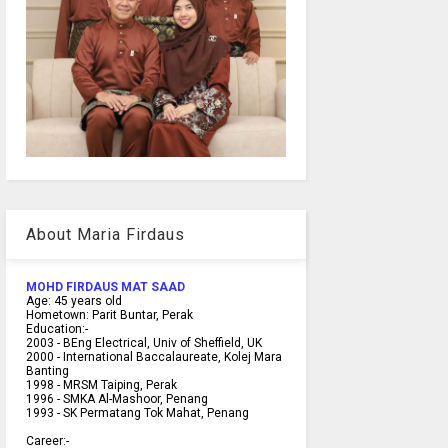
About Maria Firdaus
MOHD FIRDAUS MAT SAAD
Age:
45
years old
Hometown:
Parit Buntar, Perak
Education:-
2003 -
BEng Electrical, Univ of Sheffield, UK
2000 -
International Baccalaureate, Kolej Mara
Banting
1998 -
MRSM Taiping, Perak
1996 - SMKA Al-Mashoor, Penang
1993 - SK Permatang Tok Mahat, Penang
Career:-