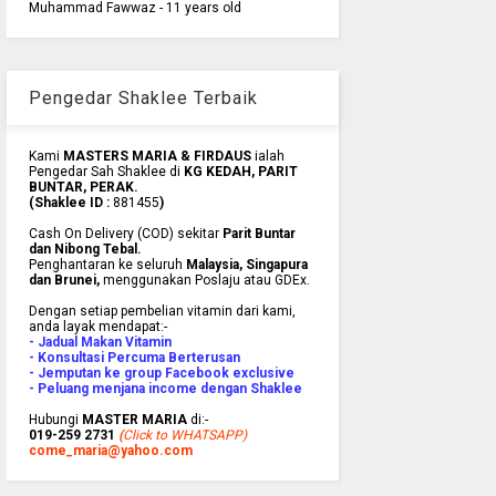
Muhammad Fawwaz - 11 years old
Pengedar Shaklee Terbaik
Kami
MASTERS MARIA & FIRDAUS
ialah
Pengedar Sah Shaklee di
KG KEDAH, PARIT
BUNTAR, PERAK.
(Shaklee ID :
881455
)
Cash On Delivery (COD) sekitar
Parit Buntar
dan Nibong Tebal.
Penghantaran ke
seluruh
Malaysia, Singapura
dan Brunei
,
menggunakan Poslaju atau GDEx.
Dengan setiap pembelian vitamin dari kami,
anda layak mendapat:-
- Jadual Makan Vitamin
- Konsultasi Percuma Berterusan
- Jemputan ke group Facebook exclusive
- Peluang menjana income dengan Shaklee
Hubungi
MASTER MARIA
di:-
019-259 2731
(
Click to WHATSAPP)
come_maria@yahoo.com