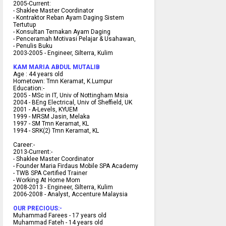
2005-Current:
- Shaklee Master Coordinator
- Kontraktor Reban Ayam Daging Sistem
Tertutup
- Konsultan Ternakan Ayam Daging
- Penceramah Motivasi Pelajar & U
sahawan,
- Penulis Buku
2003-2005 -
Engineer, Silterra, Kulim
KAM MARIA ABDUL MUTALIB
Age :
44 years old
Hometown:
Tmn Keramat, K.Lumpur
Education:-
2005 -
MSc in IT, Univ of Nottingham Msia
2004 -
BEng Electrical, Univ of Sheffield, UK
2001 -
A-Levels, KYUEM
1999 -
MRSM Jasin, Melaka
1997 -
SM Tmn Keramat, KL
1994 -
SRK(2) Tmn Keramat, KL
C
areer:-
2013-Current:-
- Shaklee Master Coordinator
- Founder Maria Firdaus Mobile SPA Academy
- TWB SPA Certified Trainer
- Working At Home Mom
2008-2013 - Engineer, Silterra, Kulim
2006-2008 - Analyst, Accenture Malaysia
OUR PRECIOUS:-
Muhammad Farees - 17 years old
Muhammad Fateh - 14 years old