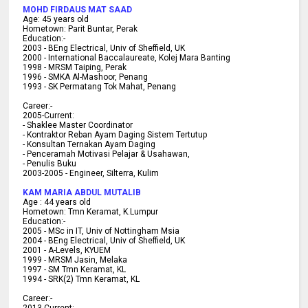
MOHD FIRDAUS MAT SAAD
Age:
45
years old
Hometown:
Parit Buntar, Perak
Education:-
2003 -
BEng Electrical, Univ of Sheffield, UK
2000 -
International Baccalaureate, Kolej Mara Banting
1998 -
MRSM Taiping, Perak
1996 - SMKA Al-Mashoor, Penang
1993 - SK Permatang Tok Mahat, Penang
Career:-
2005-Current:
- Shaklee Master Coordinator
- Kontraktor Reban Ayam Daging Sistem Tertutup
- Konsultan Ternakan Ayam Daging
- Penceramah Motivasi Pelajar & U
sahawan,
- Penulis Buku
2003-2005 -
Engineer, Silterra, Kulim
KAM MARIA ABDUL MUTALIB
Age :
44 years old
Hometown:
Tmn Keramat, K.Lumpur
Education:-
2005 -
MSc in IT, Univ of Nottingham Msia
2004 -
BEng Electrical, Univ of Sheffield, UK
2001 -
A-Levels, KYUEM
1999 -
MRSM Jasin, Melaka
1997 -
SM Tmn Keramat, KL
1994 -
SRK(2) Tmn Keramat, KL
C
areer:-
2013-Current:-