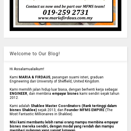
Welcome to Our Blog!
Hi Assalamualaikum!
Kami
MARIA & FIRDAUS
, pasangan suami isteri, graduan
Engineering dari University of Sheffield, United Kingdom.
Kami memilih jalan hidup luar biasa, dengan berhenti kerja sebagai
ENGINEER
, dan membina
empayar bisnes
kami sendiri sejak tahun
2012.
Kami adalah
Shaklee Master Coordinators (Rank tertinggi dalam
bisnes Shaklee)
sejak 2013, dan
Founder MFMS EMPIRE
(The
Most Fantastic Millionaires in Shaklee).
Misi kami membantu lebih ramai orang mampu membina empayar
bisnes mereka sendiri, dengan modal yang rendah dan mampu
memberi pulangan yang sangat lumayan.