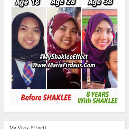
My Vivix Effect!