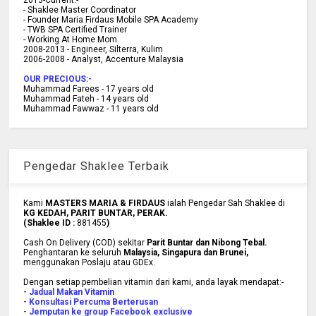
- Shaklee Master Coordinator
- Founder Maria Firdaus Mobile SPA Academy
- TWB SPA Certified Trainer
- Working At Home Mom
2008-2013 - Engineer, Silterra, Kulim
2006-2008 - Analyst, Accenture Malaysia
OUR PRECIOUS:-
Muhammad Farees - 17 years old
Muhammad Fateh - 14 years old
Muhammad Fawwaz - 11 years old
Pengedar Shaklee Terbaik
Kami
MASTERS MARIA & FIRDAUS
ialah Pengedar Sah Shaklee di
KG KEDAH, PARIT BUNTAR, PERAK.
(Shaklee ID :
881455
)
Cash On Delivery (COD) sekitar
Parit Buntar dan Nibong Tebal.
Penghantaran ke
seluruh
Malaysia, Singapura dan Brunei
,
menggunakan Poslaju atau GDEx.
Dengan setiap pembelian vitamin dari kami, anda layak mendapat:-
- Jadual Makan Vitamin
- Konsultasi Percuma Berterusan
- Jemputan ke group Facebook exclusive