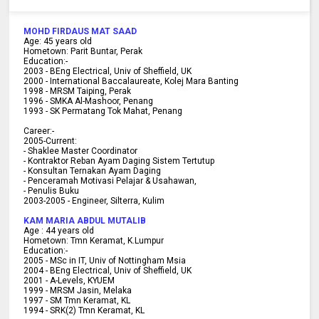
MOHD FIRDAUS MAT SAAD
Age:
45
years old
Hometown:
Parit Buntar, Perak
Education:-
2003 -
BEng Electrical, Univ of Sheffield, UK
2000 -
International Baccalaureate, Kolej Mara Banting
1998 -
MRSM Taiping, Perak
1996 - SMKA Al-Mashoor, Penang
1993 - SK Permatang Tok Mahat, Penang
Career:-
2005-Current:
- Shaklee Master Coordinator
- Kontraktor Reban Ayam Daging Sistem Tertutup
- Konsultan Ternakan Ayam Daging
- Penceramah Motivasi Pelajar & U
sahawan,
- Penulis Buku
2003-2005 -
Engineer, Silterra, Kulim
KAM MARIA ABDUL MUTALIB
Age :
44 years old
Hometown:
Tmn Keramat, K.Lumpur
Education:-
2005 -
MSc in IT, Univ of Nottingham Msia
2004 -
BEng Electrical, Univ of Sheffield, UK
2001 -
A-Levels, KYUEM
1999 -
MRSM Jasin, Melaka
1997 -
SM Tmn Keramat, KL
1994 -
SRK(2) Tmn Keramat, KL