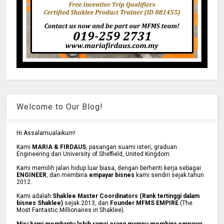
Welcome to Our Blog!
Hi Assalamualaikum!
Kami
MARIA & FIRDAUS
, pasangan suami isteri, graduan
Engineering dari University of Sheffield, United Kingdom.
Kami memilih jalan hidup luar biasa, dengan berhenti kerja sebagai
ENGINEER
, dan membina
empayar bisnes
kami sendiri sejak tahun
2012.
Kami adalah
Shaklee Master Coordinators (Rank tertinggi dalam
bisnes Shaklee)
sejak 2013, dan
Founder MFMS EMPIRE
(The
Most Fantastic Millionaires in Shaklee).
Misi kami membantu lebih ramai orang mampu membina empayar