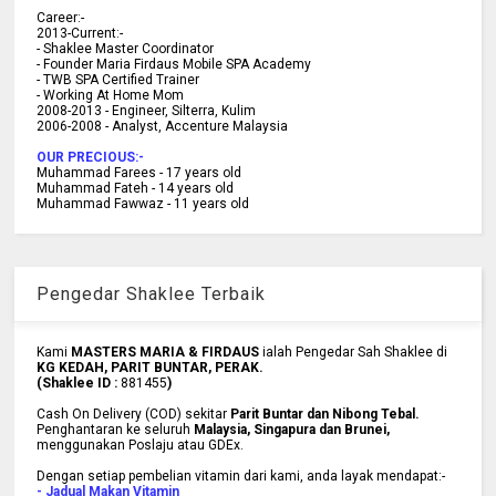
C
areer:-
2013-Current:-
- Shaklee Master Coordinator
- Founder Maria Firdaus Mobile SPA Academy
- TWB SPA Certified Trainer
- Working At Home Mom
2008-2013 - Engineer, Silterra, Kulim
2006-2008 - Analyst, Accenture Malaysia
OUR PRECIOUS:-
Muhammad Farees - 17 years old
Muhammad Fateh - 14 years old
Muhammad Fawwaz - 11 years old
Pengedar Shaklee Terbaik
Kami
MASTERS MARIA & FIRDAUS
ialah Pengedar Sah Shaklee di
KG KEDAH, PARIT BUNTAR, PERAK.
(Shaklee ID :
881455
)
Cash On Delivery (COD) sekitar
Parit Buntar dan Nibong Tebal.
Penghantaran ke
seluruh
Malaysia, Singapura dan Brunei
,
menggunakan Poslaju atau GDEx.
Dengan setiap pembelian vitamin dari kami, anda layak mendapat:-
- Jadual Makan Vitamin