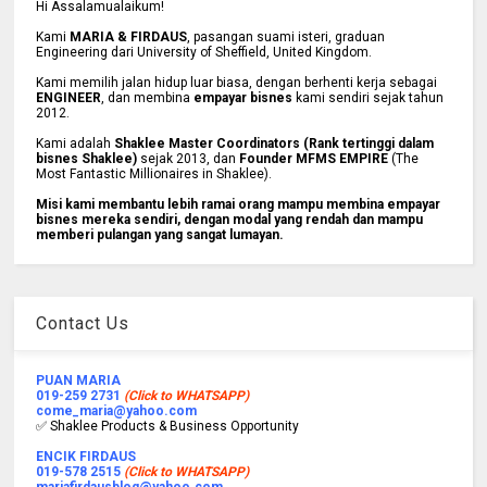
Hi Assalamualaikum!
Kami
MARIA & FIRDAUS
, pasangan suami isteri, graduan
Engineering dari University of Sheffield, United Kingdom.
Kami memilih jalan hidup luar biasa, dengan berhenti kerja sebagai
ENGINEER
, dan membina
empayar bisnes
kami sendiri sejak tahun
2012.
Kami adalah
Shaklee Master Coordinators (Rank tertinggi dalam
bisnes Shaklee)
sejak 2013, dan
Founder MFMS EMPIRE
(The
Most Fantastic Millionaires in Shaklee).
Misi kami membantu lebih ramai orang mampu membina empayar
bisnes mereka sendiri, dengan modal yang rendah dan mampu
memberi pulangan yang sangat lumayan.
Contact Us
PUAN MARIA
019-259 2731
(Click to WHATSAPP)
come_maria@yahoo.com
✅ Shaklee Products & Business Opportunity
ENCIK FIRDAUS
019-578 2515
(Click to WHATSAPP)