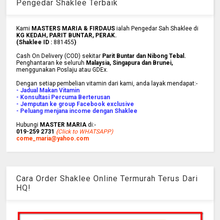
Pengedar Shaklee Terbaik
Kami
MASTERS MARIA & FIRDAUS
ialah Pengedar Sah Shaklee di
KG KEDAH, PARIT BUNTAR, PERAK.
(Shaklee ID :
881455
)
Cash On Delivery (COD) sekitar
Parit Buntar dan Nibong Tebal.
Penghantaran ke
seluruh
Malaysia, Singapura dan Brunei
,
menggunakan Poslaju atau GDEx.
Dengan setiap pembelian vitamin dari kami, anda layak mendapat:-
- Jadual Makan Vitamin
- Konsultasi Percuma Berterusan
- Jemputan ke group Facebook exclusive
- Peluang menjana income dengan Shaklee
Hubungi
MASTER MARIA
di:-
019-259 2731
(
Click to WHATSAPP)
come_maria@yahoo.com
Cara Order Shaklee Online Termurah Terus Dari
HQ!