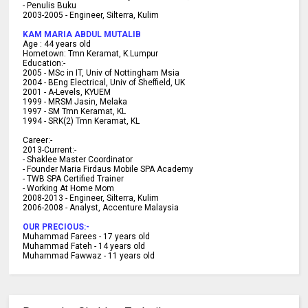
- Penulis Buku
2003-2005 -
Engineer, Silterra, Kulim
KAM MARIA ABDUL MUTALIB
Age :
44 years old
Hometown:
Tmn Keramat, K.Lumpur
Education:-
2005 -
MSc in IT, Univ of Nottingham Msia
2004 -
BEng Electrical, Univ of Sheffield, UK
2001 -
A-Levels, KYUEM
1999 -
MRSM Jasin, Melaka
1997 -
SM Tmn Keramat, KL
1994 -
SRK(2) Tmn Keramat, KL
C
areer:-
2013-Current:-
- Shaklee Master Coordinator
- Founder Maria Firdaus Mobile SPA Academy
- TWB SPA Certified Trainer
- Working At Home Mom
2008-2013 - Engineer, Silterra, Kulim
2006-2008 - Analyst, Accenture Malaysia
OUR PRECIOUS:-
Muhammad Farees - 17 years old
Muhammad Fateh - 14 years old
Muhammad Fawwaz - 11 years old