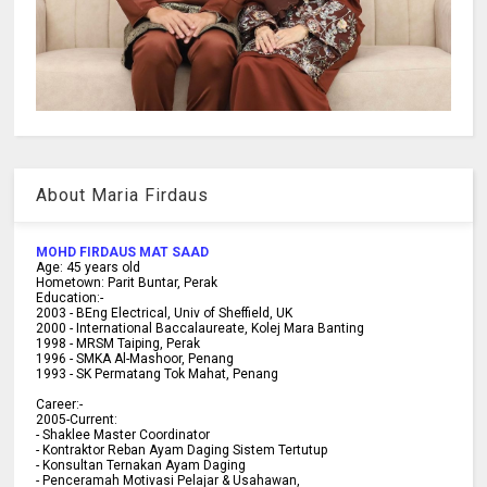
About Maria Firdaus
MOHD FIRDAUS MAT SAAD
Age:
45
years old
Hometown:
Parit Buntar, Perak
Education:-
2003 -
BEng Electrical, Univ of Sheffield, UK
2000 -
International Baccalaureate, Kolej Mara Banting
1998 -
MRSM Taiping, Perak
1996 - SMKA Al-Mashoor, Penang
1993 - SK Permatang Tok Mahat, Penang
Career:-
2005-Current:
- Shaklee Master Coordinator
- Kontraktor Reban Ayam Daging Sistem Tertutup
- Konsultan Ternakan Ayam Daging
- Penceramah Motivasi Pelajar & U
sahawan,