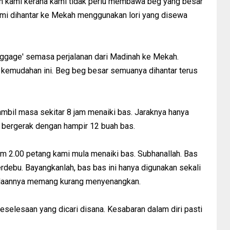
n kami kerana kami tidak perlu membawa beg yang besar
 kami dihantar ke Mekah menggunakan lori yang disewa
uggage' semasa perjalanan dari Madinah ke Mekah.
k kemudahan ini. Beg beg besar semuanya dihantar terus
mbil masa sekitar 8 jam menaiki bas. Jaraknya hanya
 bergerak dengan hampir 12 buah bas.
jam 2.00 petang kami mula menaiki bas. Subhanallah. Bas
erdebu. Bayangkanlah, bas bas ini hanya digunakan sekali
eadaannya memang kurang menyenangkan.
keselesaan yang dicari disana. Kesabaran dalam diri pasti