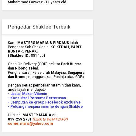
Muhammad Fawwaz - 11 years old
Pengedar Shaklee Terbaik
Kami
MASTERS MARIA & FIRDAUS
ialah
Pengedar Sah Shaklee di
KG KEDAH, PARIT
BUNTAR, PERAK.
(Shaklee ID :
881455
)
Cash On Delivery (COD) sekitar
Parit Buntar
dan Nibong Tebal.
Penghantaran ke
seluruh
Malaysia, Singapura
dan Brunei
,
menggunakan Poslaju atau GDEx.
Dengan setiap pembelian vitamin dari kami,
anda layak mendapat:-
- Jadual Makan Vitamin
- Konsultasi Percuma Berterusan
- Jemputan ke group Facebook exclusive
- Peluang menjana income dengan Shaklee
Hubungi
MASTER MARIA
di:-
019-259 2731
(
Click to WHATSAPP)
come_maria@yahoo.com