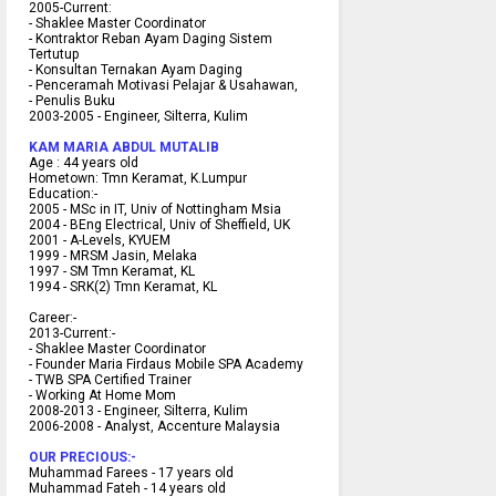
2005-Current:
- Shaklee Master Coordinator
- Kontraktor Reban Ayam Daging Sistem
Tertutup
- Konsultan Ternakan Ayam Daging
- Penceramah Motivasi Pelajar & U
sahawan,
- Penulis Buku
2003-2005 -
Engineer, Silterra, Kulim
KAM MARIA ABDUL MUTALIB
Age :
44 years old
Hometown:
Tmn Keramat, K.Lumpur
Education:-
2005 -
MSc in IT, Univ of Nottingham Msia
2004 -
BEng Electrical, Univ of Sheffield, UK
2001 -
A-Levels, KYUEM
1999 -
MRSM Jasin, Melaka
1997 -
SM Tmn Keramat, KL
1994 -
SRK(2) Tmn Keramat, KL
C
areer:-
2013-Current:-
- Shaklee Master Coordinator
- Founder Maria Firdaus Mobile SPA Academy
- TWB SPA Certified Trainer
- Working At Home Mom
2008-2013 - Engineer, Silterra, Kulim
2006-2008 - Analyst, Accenture Malaysia
OUR PRECIOUS:-
Muhammad Farees - 17 years old
Muhammad Fateh - 14 years old