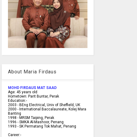
About Maria Firdaus
MOHD FIRDAUS MAT SAAD
Age:
45
years old
Hometown:
Parit Buntar, Perak
Education:-
2003 -
BEng Electrical, Univ of Sheffield, UK
2000 -
International Baccalaureate, Kolej Mara
Banting
1998 -
MRSM Taiping, Perak
1996 - SMKA Al-Mashoor, Penang
1993 - SK Permatang Tok Mahat, Penang
Career:-