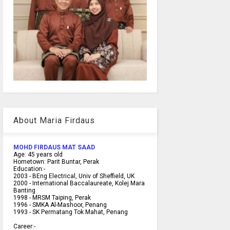
About Maria Firdaus
MOHD FIRDAUS MAT SAAD
Age:
45
years old
Hometown:
Parit Buntar, Perak
Education:-
2003 -
BEng Electrical, Univ of Sheffield, UK
2000 -
International Baccalaureate, Kolej Mara
Banting
1998 -
MRSM Taiping, Perak
1996 - SMKA Al-Mashoor, Penang
1993 - SK Permatang Tok Mahat, Penang
Career:-