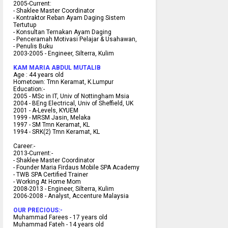
2005-Current:
- Shaklee Master Coordinator
- Kontraktor Reban Ayam Daging Sistem
Tertutup
- Konsultan Ternakan Ayam Daging
- Penceramah Motivasi Pelajar & U
sahawan,
- Penulis Buku
2003-2005 -
Engineer, Silterra, Kulim
KAM MARIA ABDUL MUTALIB
Age :
44 years old
Hometown:
Tmn Keramat, K.Lumpur
Education:-
2005 -
MSc in IT, Univ of Nottingham Msia
2004 -
BEng Electrical, Univ of Sheffield, UK
2001 -
A-Levels, KYUEM
1999 -
MRSM Jasin, Melaka
1997 -
SM Tmn Keramat, KL
1994 -
SRK(2) Tmn Keramat, KL
C
areer:-
2013-Current:-
- Shaklee Master Coordinator
- Founder Maria Firdaus Mobile SPA Academy
- TWB SPA Certified Trainer
- Working At Home Mom
2008-2013 - Engineer, Silterra, Kulim
2006-2008 - Analyst, Accenture Malaysia
OUR PRECIOUS:-
Muhammad Farees - 17 years old
Muhammad Fateh - 14 years old