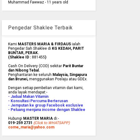
Muhammad Fawwaz - 11 years old
Pengedar Shaklee Terbaik
Kami
MASTERS MARIA & FIRDAUS
ialah
Pengedar Sah Shaklee di
KG KEDAH, PARIT
BUNTAR, PERAK.
(Shaklee ID :
881455
)
Cash On Delivery (COD) sekitar
Parit Buntar
dan Nibong Tebal.
Penghantaran ke
seluruh
Malaysia, Singapura
dan Brunei
,
menggunakan Poslaju atau GDEx.
Dengan setiap pembelian vitamin dari kami,
anda layak mendapat:-
- Jadual Makan Vitamin
- Konsultasi Percuma Berterusan
- Jemputan ke group Facebook exclusive
- Peluang menjana income dengan Shaklee
Hubungi
MASTER MARIA
di:-
019-259 2731
(
Click to WHATSAPP)
come_maria@yahoo.com