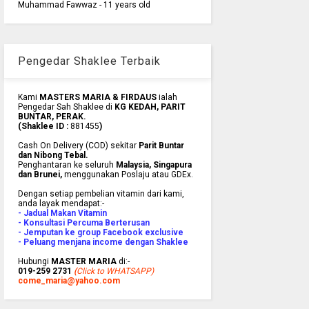
Muhammad Fawwaz - 11 years old
Pengedar Shaklee Terbaik
Kami
MASTERS MARIA & FIRDAUS
ialah
Pengedar Sah Shaklee di
KG KEDAH, PARIT
BUNTAR, PERAK.
(Shaklee ID :
881455
)
Cash On Delivery (COD) sekitar
Parit Buntar
dan Nibong Tebal.
Penghantaran ke
seluruh
Malaysia, Singapura
dan Brunei
,
menggunakan Poslaju atau GDEx.
Dengan setiap pembelian vitamin dari kami,
anda layak mendapat:-
- Jadual Makan Vitamin
- Konsultasi Percuma Berterusan
- Jemputan ke group Facebook exclusive
- Peluang menjana income dengan Shaklee
Hubungi
MASTER MARIA
di:-
019-259 2731
(
Click to WHATSAPP)
come_maria@yahoo.com