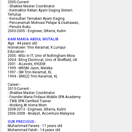
2005-Current:
- Shaklee Master Coordinator
- Kontraktor Reban Ayam Daging Sistem
Tertutup
- Konsultan Ternakan Ayam Daging
- Penceramah Motivasi Pelajar & U
sahawan,
- Penulis Buku
2003-2005 -
Engineer, Silterra, Kulim
KAM MARIA ABDUL MUTALIB
Age :
44 years old
Hometown:
Tmn Keramat, K.Lumpur
Education:-
2005 -
MSc in IT, Univ of Nottingham Msia
2004 -
BEng Electrical, Univ of Sheffield, UK
2001 -
A-Levels, KYUEM
1999 -
MRSM Jasin, Melaka
1997 -
SM Tmn Keramat, KL
1994 -
SRK(2) Tmn Keramat, KL
C
areer:-
2013-Current:-
- Shaklee Master Coordinator
- Founder Maria Firdaus Mobile SPA Academy
- TWB SPA Certified Trainer
- Working At Home Mom
2008-2013 - Engineer, Silterra, Kulim
2006-2008 - Analyst, Accenture Malaysia
OUR PRECIOUS:-
Muhammad Farees - 17 years old
Muhammad Fateh - 14 years old