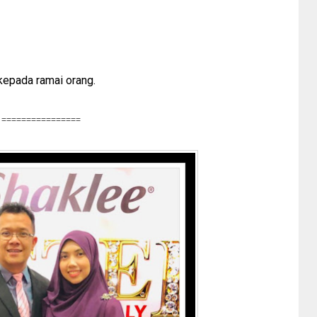
epada ramai orang.
================