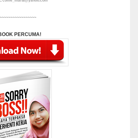
 :
come_maria@yahoo.com
~~~~~~~~~~~~~~~~~
BOOK PERCUMA!