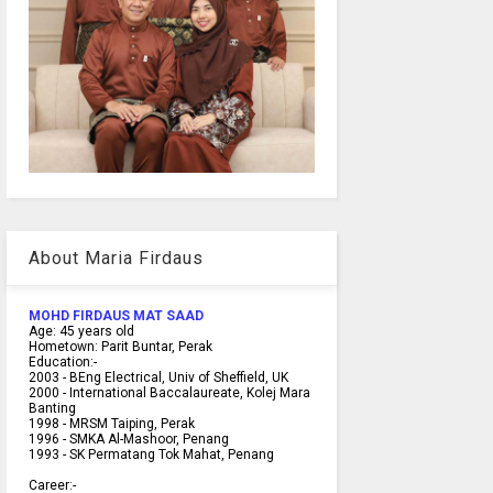
About Maria Firdaus
MOHD FIRDAUS MAT SAAD
Age:
45
years old
Hometown:
Parit Buntar, Perak
Education:-
2003 -
BEng Electrical, Univ of Sheffield, UK
2000 -
International Baccalaureate, Kolej Mara
Banting
1998 -
MRSM Taiping, Perak
1996 - SMKA Al-Mashoor, Penang
1993 - SK Permatang Tok Mahat, Penang
Career:-