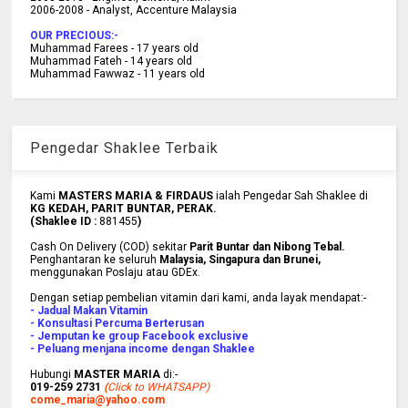
2006-2008 - Analyst, Accenture Malaysia
OUR PRECIOUS:-
Muhammad Farees - 17 years old
Muhammad Fateh - 14 years old
Muhammad Fawwaz - 11 years old
Pengedar Shaklee Terbaik
Kami
MASTERS MARIA & FIRDAUS
ialah Pengedar Sah Shaklee di
KG KEDAH, PARIT BUNTAR, PERAK.
(Shaklee ID :
881455
)
Cash On Delivery (COD) sekitar
Parit Buntar dan Nibong Tebal.
Penghantaran ke
seluruh
Malaysia, Singapura dan Brunei
,
menggunakan Poslaju atau GDEx.
Dengan setiap pembelian vitamin dari kami, anda layak mendapat:-
- Jadual Makan Vitamin
- Konsultasi Percuma Berterusan
- Jemputan ke group Facebook exclusive
- Peluang menjana income dengan Shaklee
Hubungi
MASTER MARIA
di:-
019-259 2731
(
Click to WHATSAPP)
come_maria@yahoo.com