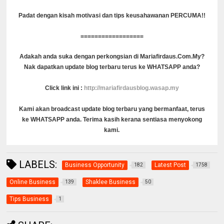
Padat dengan kisah motivasi dan tips keusahawanan PERCUMA!!
==================
Adakah anda suka dengan perkongsian di Mariafirdaus.Com.My?
Nak dapatkan update blog terbaru terus ke WHATSAPP anda?
Click link ini :
http://mariafirdausblog.wasap.my
Kami akan broadcast update blog terbaru yang bermanfaat, terus
ke WHATSAPP anda. Terima kasih kerana sentiasa menyokong
kami.
LABELS:
Business Opportunity
Latest Post
182
1758
Online Business
Shaklee Business
139
50
Tips Business
1