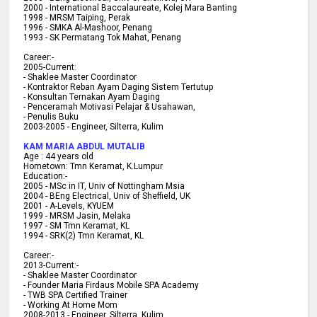
2000 -
International Baccalaureate, Kolej Mara Banting
1998 -
MRSM Taiping, Perak
1996 - SMKA Al-Mashoor, Penang
1993 - SK Permatang Tok Mahat, Penang
Career:-
2005-Current:
- Shaklee Master Coordinator
- Kontraktor Reban Ayam Daging Sistem Tertutup
- Konsultan Ternakan Ayam Daging
- Penceramah Motivasi Pelajar & U
sahawan,
- Penulis Buku
2003-2005 -
Engineer, Silterra, Kulim
KAM MARIA ABDUL MUTALIB
Age :
44 years old
Hometown:
Tmn Keramat, K.Lumpur
Education:-
2005 -
MSc in IT, Univ of Nottingham Msia
2004 -
BEng Electrical, Univ of Sheffield, UK
2001 -
A-Levels, KYUEM
1999 -
MRSM Jasin, Melaka
1997 -
SM Tmn Keramat, KL
1994 -
SRK(2) Tmn Keramat, KL
C
areer:-
2013-Current:-
- Shaklee Master Coordinator
- Founder Maria Firdaus Mobile SPA Academy
- TWB SPA Certified Trainer
- Working At Home Mom
2008-2013 - Engineer, Silterra, Kulim