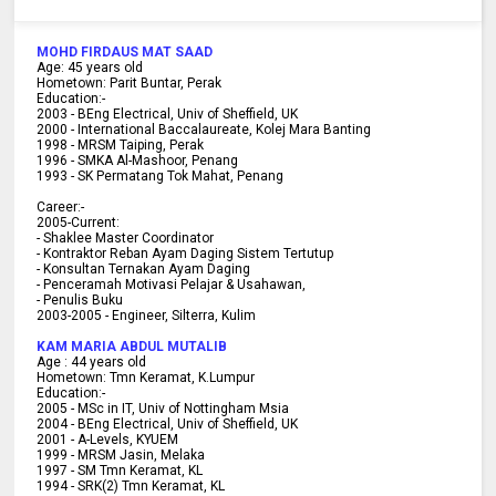
MOHD FIRDAUS MAT SAAD
Age:
45
years old
Hometown:
Parit Buntar, Perak
Education:-
2003 -
BEng Electrical, Univ of Sheffield, UK
2000 -
International Baccalaureate, Kolej Mara Banting
1998 -
MRSM Taiping, Perak
1996 - SMKA Al-Mashoor, Penang
1993 - SK Permatang Tok Mahat, Penang
Career:-
2005-Current:
- Shaklee Master Coordinator
- Kontraktor Reban Ayam Daging Sistem Tertutup
- Konsultan Ternakan Ayam Daging
- Penceramah Motivasi Pelajar & U
sahawan,
- Penulis Buku
2003-2005 -
Engineer, Silterra, Kulim
KAM MARIA ABDUL MUTALIB
Age :
44 years old
Hometown:
Tmn Keramat, K.Lumpur
Education:-
2005 -
MSc in IT, Univ of Nottingham Msia
2004 -
BEng Electrical, Univ of Sheffield, UK
2001 -
A-Levels, KYUEM
1999 -
MRSM Jasin, Melaka
1997 -
SM Tmn Keramat, KL
1994 -
SRK(2) Tmn Keramat, KL