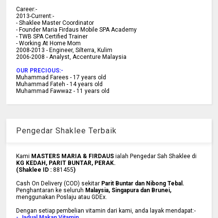
C
areer:-
2013-Current:-
- Shaklee Master Coordinator
- Founder Maria Firdaus Mobile SPA Academy
- TWB SPA Certified Trainer
- Working At Home Mom
2008-2013 - Engineer, Silterra, Kulim
2006-2008 - Analyst, Accenture Malaysia
OUR PRECIOUS:-
Muhammad Farees - 17 years old
Muhammad Fateh - 14 years old
Muhammad Fawwaz - 11 years old
Pengedar Shaklee Terbaik
Kami
MASTERS MARIA & FIRDAUS
ialah Pengedar Sah Shaklee di
KG KEDAH, PARIT BUNTAR, PERAK.
(Shaklee ID :
881455
)
Cash On Delivery (COD) sekitar
Parit Buntar dan Nibong Tebal.
Penghantaran ke
seluruh
Malaysia, Singapura dan Brunei
,
menggunakan Poslaju atau GDEx.
Dengan setiap pembelian vitamin dari kami, anda layak mendapat:-
- Jadual Makan Vitamin