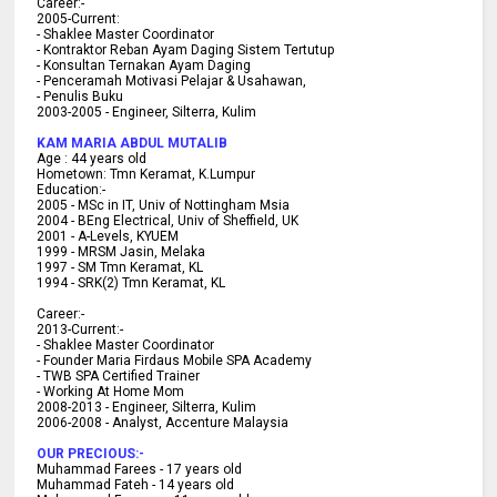
Career:-
2005-Current:
- Shaklee Master Coordinator
- Kontraktor Reban Ayam Daging Sistem Tertutup
- Konsultan Ternakan Ayam Daging
- Penceramah Motivasi Pelajar & U
sahawan,
- Penulis Buku
2003-2005 -
Engineer, Silterra, Kulim
KAM MARIA ABDUL MUTALIB
Age :
44 years old
Hometown:
Tmn Keramat, K.Lumpur
Education:-
2005 -
MSc in IT, Univ of Nottingham Msia
2004 -
BEng Electrical, Univ of Sheffield, UK
2001 -
A-Levels, KYUEM
1999 -
MRSM Jasin, Melaka
1997 -
SM Tmn Keramat, KL
1994 -
SRK(2) Tmn Keramat, KL
C
areer:-
2013-Current:-
- Shaklee Master Coordinator
- Founder Maria Firdaus Mobile SPA Academy
- TWB SPA Certified Trainer
- Working At Home Mom
2008-2013 - Engineer, Silterra, Kulim
2006-2008 - Analyst, Accenture Malaysia
OUR PRECIOUS:-
Muhammad Farees - 17 years old
Muhammad Fateh - 14 years old