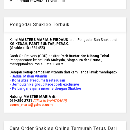
Muhammad Fawwaz - 11 years old
Pengedar Shaklee Terbaik
Kami
MASTERS MARIA & FIRDAUS
ialah Pengedar Sah Shaklee di
KG KEDAH, PARIT BUNTAR, PERAK.
(Shaklee ID :
881455
)
Cash On Delivery (COD) sekitar
Parit Buntar dan Nibong Tebal.
Penghantaran ke
seluruh
Malaysia, Singapura dan Brunei
,
menggunakan Poslaju atau GDEx.
Dengan setiap pembelian vitamin dari kami, anda layak mendapat:-
- Jadual Makan Vitamin
- Konsultasi Percuma Berterusan
- Jemputan ke group Facebook exclusive
- Peluang menjana income dengan Shaklee
Hubungi
MASTER MARIA
di:-
019-259 2731
(
Click to WHATSAPP)
come_maria@yahoo.com
Cara Order Shaklee Online Termurah Terus Dari