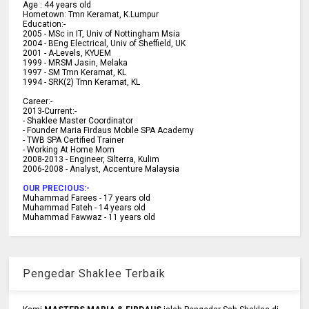
Age :
44 years old
Hometown:
Tmn Keramat, K.Lumpur
Education:-
2005 -
MSc in IT, Univ of Nottingham Msia
2004 -
BEng Electrical, Univ of Sheffield, UK
2001 -
A-Levels, KYUEM
1999 -
MRSM Jasin, Melaka
1997 -
SM Tmn Keramat, KL
1994 -
SRK(2) Tmn Keramat, KL
C
areer:-
2013-Current:-
- Shaklee Master Coordinator
- Founder Maria Firdaus Mobile SPA Academy
- TWB SPA Certified Trainer
- Working At Home Mom
2008-2013 - Engineer, Silterra, Kulim
2006-2008 - Analyst, Accenture Malaysia
OUR PRECIOUS:-
Muhammad Farees - 17 years old
Muhammad Fateh - 14 years old
Muhammad Fawwaz - 11 years old
Pengedar Shaklee Terbaik