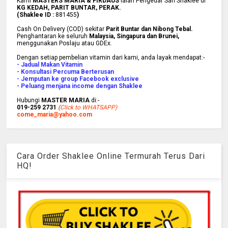
Kami
MASTERS MARIA & FIRDAUS
ialah Pengedar Sah Shaklee di
KG KEDAH, PARIT BUNTAR, PERAK.
(Shaklee ID :
881455
)
Cash On Delivery (COD) sekitar
Parit Buntar dan Nibong Tebal.
Penghantaran ke
seluruh
Malaysia, Singapura dan Brunei
,
menggunakan Poslaju atau GDEx.
Dengan setiap pembelian vitamin dari kami, anda layak mendapat:-
- Jadual Makan Vitamin
- Konsultasi Percuma Berterusan
- Jemputan ke group Facebook exclusive
- Peluang menjana income dengan Shaklee
Hubungi
MASTER MARIA
di:-
019-259 2731
(
Click to WHATSAPP)
come_maria@yahoo.com
Cara Order Shaklee Online Termurah Terus Dari
HQ!