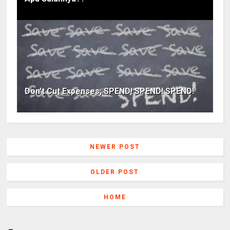
Don't Cut Expenses, SPEND! SPEND! SPEND!
NEWER POST
OLDER POST
HOME