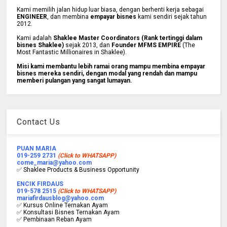
Kami memilih jalan hidup luar biasa, dengan berhenti kerja sebagai
ENGINEER
, dan membina
empayar bisnes
kami sendiri sejak tahun
2012.
Kami adalah
Shaklee Master Coordinators (Rank tertinggi dalam
bisnes Shaklee)
sejak 2013, dan
Founder MFMS EMPIRE
(The
Most Fantastic Millionaires in Shaklee).
Misi kami membantu lebih ramai orang mampu membina empayar
bisnes mereka sendiri, dengan modal yang rendah dan mampu
memberi pulangan yang sangat lumayan.
Contact Us
PUAN MARIA
019-259 2731
(Click to WHATSAPP)
come_maria@yahoo.com
✅ Shaklee Products & Business Opportunity
ENCIK FIRDAUS
019-578 2515
(Click to WHATSAPP)
mariafirdausblog@yahoo.com
✅ Kursus Online Ternakan Ayam
✅ Konsultasi Bisnes Ternakan Ayam
✅ Pembinaan Reban Ayam