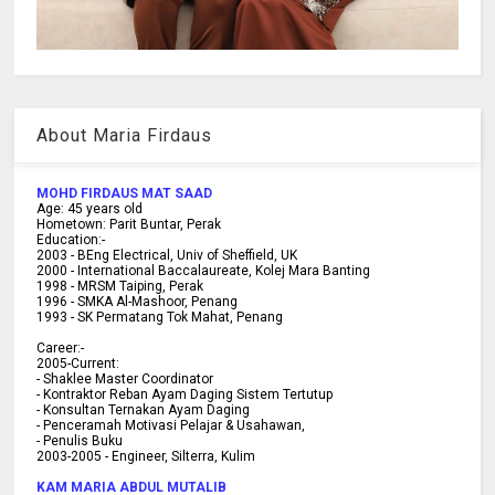
About Maria Firdaus
MOHD FIRDAUS MAT SAAD
Age:
45
years old
Hometown:
Parit Buntar, Perak
Education:-
2003 -
BEng Electrical, Univ of Sheffield, UK
2000 -
International Baccalaureate, Kolej Mara Banting
1998 -
MRSM Taiping, Perak
1996 - SMKA Al-Mashoor, Penang
1993 - SK Permatang Tok Mahat, Penang
Career:-
2005-Current:
- Shaklee Master Coordinator
- Kontraktor Reban Ayam Daging Sistem Tertutup
- Konsultan Ternakan Ayam Daging
- Penceramah Motivasi Pelajar & U
sahawan,
- Penulis Buku
2003-2005 -
Engineer, Silterra, Kulim
KAM MARIA ABDUL MUTALIB