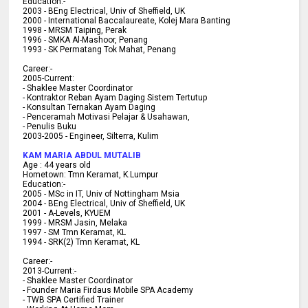
Education:-
2003 -
BEng Electrical, Univ of Sheffield, UK
2000 -
International Baccalaureate, Kolej Mara Banting
1998 -
MRSM Taiping, Perak
1996 - SMKA Al-Mashoor, Penang
1993 - SK Permatang Tok Mahat, Penang
Career:-
2005-Current:
- Shaklee Master Coordinator
- Kontraktor Reban Ayam Daging Sistem Tertutup
- Konsultan Ternakan Ayam Daging
- Penceramah Motivasi Pelajar & U
sahawan,
- Penulis Buku
2003-2005 -
Engineer, Silterra, Kulim
KAM MARIA ABDUL MUTALIB
Age :
44 years old
Hometown:
Tmn Keramat, K.Lumpur
Education:-
2005 -
MSc in IT, Univ of Nottingham Msia
2004 -
BEng Electrical, Univ of Sheffield, UK
2001 -
A-Levels, KYUEM
1999 -
MRSM Jasin, Melaka
1997 -
SM Tmn Keramat, KL
1994 -
SRK(2) Tmn Keramat, KL
C
areer:-
2013-Current:-
- Shaklee Master Coordinator
- Founder Maria Firdaus Mobile SPA Academy
- TWB SPA Certified Trainer