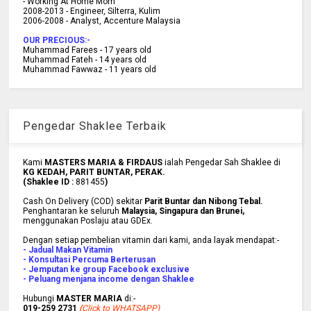
- Working At Home Mom
2008-2013 - Engineer, Silterra, Kulim
2006-2008 - Analyst, Accenture Malaysia
OUR PRECIOUS:-
Muhammad Farees - 17 years old
Muhammad Fateh - 14 years old
Muhammad Fawwaz - 11 years old
Pengedar Shaklee Terbaik
Kami
MASTERS MARIA & FIRDAUS
ialah Pengedar Sah Shaklee di
KG KEDAH, PARIT BUNTAR, PERAK.
(Shaklee ID :
881455
)
Cash On Delivery (COD) sekitar
Parit Buntar dan Nibong Tebal.
Penghantaran ke
seluruh
Malaysia, Singapura dan Brunei
,
menggunakan Poslaju atau GDEx.
Dengan setiap pembelian vitamin dari kami, anda layak mendapat:-
- Jadual Makan Vitamin
- Konsultasi Percuma Berterusan
- Jemputan ke group Facebook exclusive
- Peluang menjana income dengan Shaklee
Hubungi
MASTER MARIA
di:-
019-259 2731
(
Click to WHATSAPP)