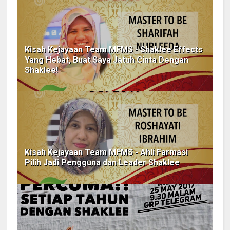
Kisah Kejayaan Team MFMS - Shaklee Effects
Yang Hebat, Buat Saya Jatuh Cinta Dengan
Shaklee!
Kisah Kejayaan Team MFMS - Ahli Farmasi
Pilih Jadi Pengguna dan Leader Shaklee