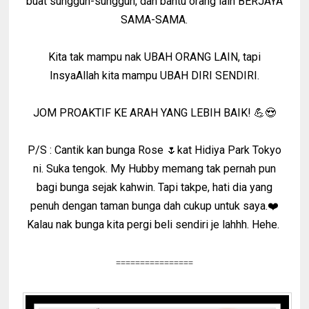
buat sungguh-sungguh, dan bantu orang lain BERJAYA
SAMA-SAMA.
Kita tak mampu nak UBAH ORANG LAIN, tapi
InsyaAllah kita mampu UBAH DIRI SENDIRI.
JOM PROAKTIF KE ARAH YANG LEBIH BAIK! 💪😍
P/S : Cantik kan bunga Rose 🌷kat Hidiya Park Tokyo
ni. Suka tengok. My Hubby memang tak pernah pun
bagi bunga sejak kahwin. Tapi takpe, hati dia yang
penuh dengan taman bunga dah cukup untuk saya.❤️
Kalau nak bunga kita pergi beli sendiri je lahhh. Hehe.
================