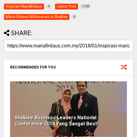
Inspirasi Mariafirdaus
Latest Post
4
1758
Maria Firdaus Millionaires in Shaklee
6
SHARE:
RECOMMENDED FOR YOU
Shaklee Business Leaders National
Conference 2018 Yang Sangat Best!