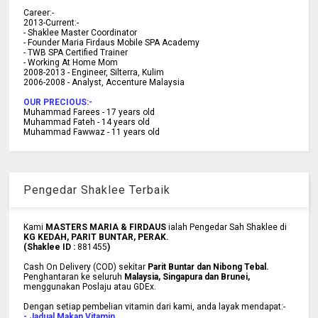
C
areer:-
2013-Current:-
- Shaklee Master Coordinator
- Founder Maria Firdaus Mobile SPA Academy
- TWB SPA Certified Trainer
- Working At Home Mom
2008-2013 - Engineer, Silterra, Kulim
2006-2008 - Analyst, Accenture Malaysia
OUR PRECIOUS:-
Muhammad Farees - 17 years old
Muhammad Fateh - 14 years old
Muhammad Fawwaz - 11 years old
Pengedar Shaklee Terbaik
Kami
MASTERS MARIA & FIRDAUS
ialah Pengedar Sah Shaklee di
KG KEDAH, PARIT BUNTAR, PERAK.
(Shaklee ID :
881455
)
Cash On Delivery (COD) sekitar
Parit Buntar dan Nibong Tebal.
Penghantaran ke
seluruh
Malaysia, Singapura dan Brunei
,
menggunakan Poslaju atau GDEx.
Dengan setiap pembelian vitamin dari kami, anda layak mendapat:-
- Jadual Makan Vitamin