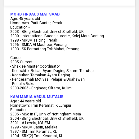
MOHD FIRDAUS MAT SAAD
Age:
45
years old
Hometown:
Parit Buntar, Perak
Education:-
2003 -
BEng Electrical, Univ of Sheffield, UK
2000 -
International Baccalaureate, Kolej Mara Banting
1998 -
MRSM Taiping, Perak
1996 - SMKA Al-Mashoor, Penang
1993 - SK Permatang Tok Mahat, Penang
Career:-
2005-Current:
- Shaklee Master Coordinator
- Kontraktor Reban Ayam Daging Sistem Tertutup
- Konsultan Ternakan Ayam Daging
- Penceramah Motivasi Pelajar & U
sahawan,
- Penulis Buku
2003-2005 -
Engineer, Silterra, Kulim
KAM MARIA ABDUL MUTALIB
Age :
44 years old
Hometown:
Tmn Keramat, K.Lumpur
Education:-
2005 -
MSc in IT, Univ of Nottingham Msia
2004 -
BEng Electrical, Univ of Sheffield, UK
2001 -
A-Levels, KYUEM
1999 -
MRSM Jasin, Melaka
1997 -
SM Tmn Keramat, KL
1994 -
SRK(2) Tmn Keramat, KL