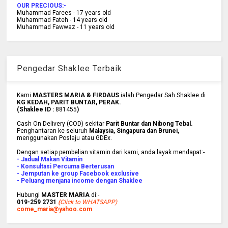
OUR PRECIOUS:-
Muhammad Farees - 17 years old
Muhammad Fateh - 14 years old
Muhammad Fawwaz - 11 years old
Pengedar Shaklee Terbaik
Kami
MASTERS MARIA & FIRDAUS
ialah Pengedar Sah Shaklee di
KG KEDAH, PARIT BUNTAR, PERAK.
(Shaklee ID :
881455
)
Cash On Delivery (COD) sekitar
Parit Buntar dan Nibong Tebal.
Penghantaran ke
seluruh
Malaysia, Singapura dan Brunei
,
menggunakan Poslaju atau GDEx.
Dengan setiap pembelian vitamin dari kami, anda layak mendapat:-
- Jadual Makan Vitamin
- Konsultasi Percuma Berterusan
- Jemputan ke group Facebook exclusive
- Peluang menjana income dengan Shaklee
Hubungi
MASTER MARIA
di:-
019-259 2731
(
Click to WHATSAPP)
come_maria@yahoo.com