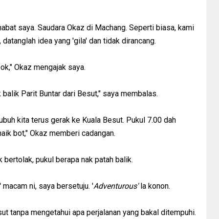
habat saya. Saudara Okaz di Machang. Seperti biasa, kami
datanglah idea yang 'gila' dan tidak dirancang.
esok," Okaz mengajak saya.
balik Parit Buntar dari Besut," saya membalas.
buh kita terus gerak ke Kuala Besut. Pukul 7.00 dah
 naik bot," Okaz memberi cadangan.
ak bertolak, pukul berapa nak patah balik.
' macam ni, saya bersetuju. '
Adventurous'
la konon.
ut tanpa mengetahui apa perjalanan yang bakal ditempuhi.