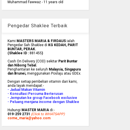
Muhammad Fawwaz - 11 years old
Pengedar Shaklee Terbaik
Kami
MASTERS MARIA & FIRDAUS
ialah
Pengedar Sah Shaklee di
KG KEDAH, PARIT
BUNTAR, PERAK.
(Shaklee ID :
881455
)
Cash On Delivery (COD) sekitar
Parit Buntar
dan Nibong Tebal.
Penghantaran ke
seluruh
Malaysia, Singapura
dan Brunei
,
menggunakan Poslaju atau GDEx.
Dengan setiap pembelian vitamin dari kami,
anda layak mendapat:-
- Jadual Makan Vitamin
- Konsultasi Percuma Berterusan
- Jemputan ke group Facebook exclusive
- Peluang menjana income dengan Shaklee
Hubungi
MASTER MARIA
di:-
019-259 2731
(
Click to WHATSAPP)
come_maria@yahoo.com