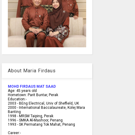
About Maria Firdaus
MOHD FIRDAUS MAT SAAD
Age:
45
years old
Hometown:
Parit Buntar, Perak
Education:-
2003 -
BEng Electrical, Univ of Sheffield, UK
2000 -
International Baccalaureate, Kolej Mara
Banting
1998 -
MRSM Taiping, Perak
1996 - SMKA Al-Mashoor, Penang
1993 - SK Permatang Tok Mahat, Penang
Career:-