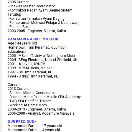
2005-Current:
- Shaklee Master Coordinator
- Kontraktor Reban Ayam Daging Sistem
Tertutup
- Konsultan Ternakan Ayam Daging
- Penceramah Motivasi Pelajar & U
sahawan,
- Penulis Buku
2003-2005 -
Engineer, Silterra, Kulim
KAM MARIA ABDUL MUTALIB
Age :
44 years old
Hometown:
Tmn Keramat, K.Lumpur
Education:-
2005 -
MSc in IT, Univ of Nottingham Msia
2004 -
BEng Electrical, Univ of Sheffield, UK
2001 -
A-Levels, KYUEM
1999 -
MRSM Jasin, Melaka
1997 -
SM Tmn Keramat, KL
1994 -
SRK(2) Tmn Keramat, KL
C
areer:-
2013-Current:-
- Shaklee Master Coordinator
- Founder Maria Firdaus Mobile SPA Academy
- TWB SPA Certified Trainer
- Working At Home Mom
2008-2013 - Engineer, Silterra, Kulim
2006-2008 - Analyst, Accenture Malaysia
OUR PRECIOUS:-
Muhammad Farees - 17 years old
Muhammad Fateh - 14 years old