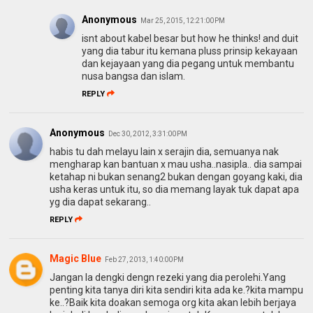
Anonymous
Mar 25, 2015, 12:21:00 PM
isnt about kabel besar but how he thinks! and duit
yang dia tabur itu kemana pluss prinsip kekayaan
dan kejayaan yang dia pegang untuk membantu
nusa bangsa dan islam.
REPLY
Anonymous
Dec 30, 2012, 3:31:00 PM
habis tu dah melayu lain x serajin dia, semuanya nak
mengharap kan bantuan x mau usha..nasipla.. dia sampai
ketahap ni bukan senang2 bukan dengan goyang kaki, dia
usha keras untuk itu, so dia memang layak tuk dapat apa
yg dia dapat sekarang..
REPLY
Magic Blue
Feb 27, 2013, 1:40:00 PM
Jangan la dengki dengn rezeki yang dia perolehi.Yang
penting kita tanya diri kita sendiri kita ada ke.?kita mampu
ke..?Baik kita doakan semoga org kita akan lebih berjaya