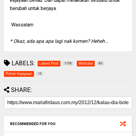
kejayaan beliau. Dan dapat melakukan sesuatu untuk
berubah untuk berjaya.
Wassalam
* Okaz, ada apa apa lagi nak komen? Heheh...
LABELS:
Latest Post
Motivasi
1758
86
Potret Kejayaan
14
SHARE:
RECOMMENDED FOR YOU