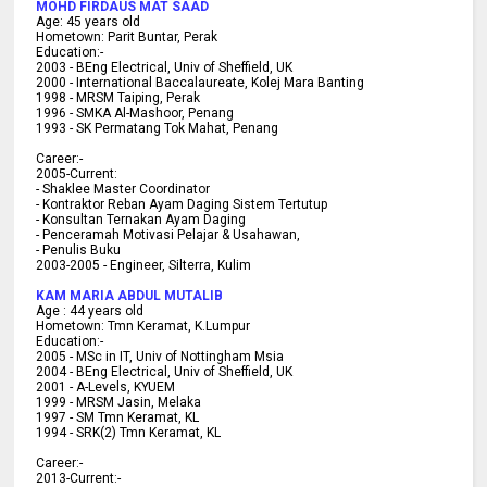
MOHD FIRDAUS MAT SAAD
Age:
45
years old
Hometown:
Parit Buntar, Perak
Education:-
2003 -
BEng Electrical, Univ of Sheffield, UK
2000 -
International Baccalaureate, Kolej Mara Banting
1998 -
MRSM Taiping, Perak
1996 - SMKA Al-Mashoor, Penang
1993 - SK Permatang Tok Mahat, Penang
Career:-
2005-Current:
- Shaklee Master Coordinator
- Kontraktor Reban Ayam Daging Sistem Tertutup
- Konsultan Ternakan Ayam Daging
- Penceramah Motivasi Pelajar & U
sahawan,
- Penulis Buku
2003-2005 -
Engineer, Silterra, Kulim
KAM MARIA ABDUL MUTALIB
Age :
44 years old
Hometown:
Tmn Keramat, K.Lumpur
Education:-
2005 -
MSc in IT, Univ of Nottingham Msia
2004 -
BEng Electrical, Univ of Sheffield, UK
2001 -
A-Levels, KYUEM
1999 -
MRSM Jasin, Melaka
1997 -
SM Tmn Keramat, KL
1994 -
SRK(2) Tmn Keramat, KL
C
areer:-
2013-Current:-