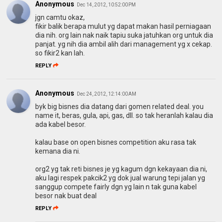
Anonymous
Dec 14, 2012, 10:52:00 PM
jgn camtu okaz,
fikir balik berapa mulut yg dapat makan hasil perniagaan
dia nih. org lain nak naik tapiu suka jatuhkan org untuk dia
panjat. yg nih dia ambil alih dari management yg x cekap.
so fikir2 kan lah.
REPLY
Anonymous
Dec 24, 2012, 12:14:00 AM
byk big bisnes dia datang dari gomen related deal. you
name it, beras, gula, api, gas, dll. so tak heranlah kalau dia
ada kabel besor.
kalau base on open bisnes competition aku rasa tak
kemana dia ni.
org2 yg tak reti bisnes je yg kagum dgn kekayaan dia ni,
aku lagi respek pakcik2 yg dok jual warung tepi jalan yg
sanggup compete fairly dgn yg lain n tak guna kabel
besor nak buat deal
REPLY