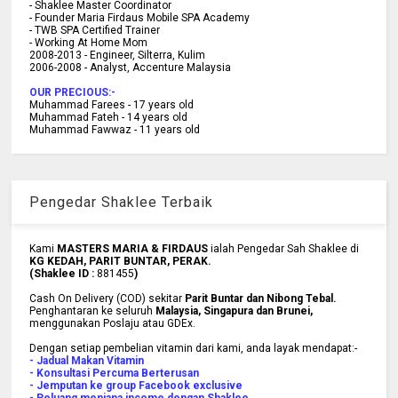
- Shaklee Master Coordinator
- Founder Maria Firdaus Mobile SPA Academy
- TWB SPA Certified Trainer
- Working At Home Mom
2008-2013 - Engineer, Silterra, Kulim
2006-2008 - Analyst, Accenture Malaysia
OUR PRECIOUS:-
Muhammad Farees - 17 years old
Muhammad Fateh - 14 years old
Muhammad Fawwaz - 11 years old
Pengedar Shaklee Terbaik
Kami
MASTERS MARIA & FIRDAUS
ialah Pengedar Sah Shaklee di
KG KEDAH, PARIT BUNTAR, PERAK.
(Shaklee ID :
881455
)
Cash On Delivery (COD) sekitar
Parit Buntar dan Nibong Tebal.
Penghantaran ke
seluruh
Malaysia, Singapura dan Brunei
,
menggunakan Poslaju atau GDEx.
Dengan setiap pembelian vitamin dari kami, anda layak mendapat:-
- Jadual Makan Vitamin
- Konsultasi Percuma Berterusan
- Jemputan ke group Facebook exclusive
- Peluang menjana income dengan Shaklee