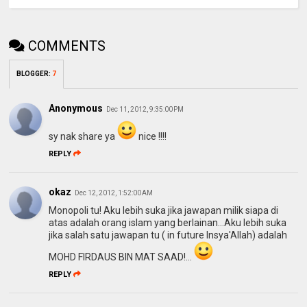
COMMENTS
BLOGGER
:
7
Anonymous
Dec 11, 2012, 9:35:00 PM
sy nak share ya
nice !!!!
REPLY
okaz
Dec 12, 2012, 1:52:00 AM
Monopoli tu! Aku lebih suka jika jawapan milik siapa di
atas adalah orang islam yang berlainan...Aku lebih suka
jika salah satu jawapan tu ( in future Insya'Allah) adalah
MOHD FIRDAUS BIN MAT SAAD!...
REPLY