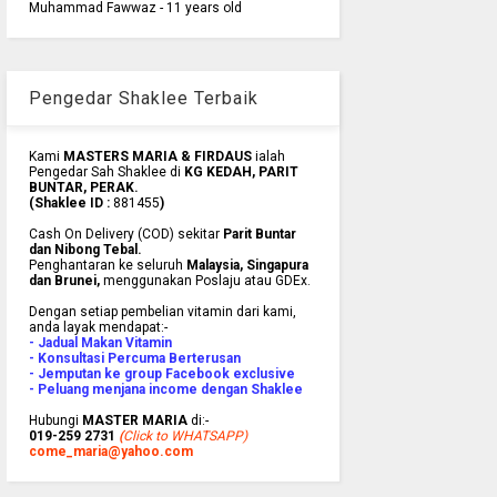
Muhammad Fawwaz - 11 years old
Pengedar Shaklee Terbaik
Kami
MASTERS MARIA & FIRDAUS
ialah
Pengedar Sah Shaklee di
KG KEDAH, PARIT
BUNTAR, PERAK.
(Shaklee ID :
881455
)
Cash On Delivery (COD) sekitar
Parit Buntar
dan Nibong Tebal.
Penghantaran ke
seluruh
Malaysia, Singapura
dan Brunei
,
menggunakan Poslaju atau GDEx.
Dengan setiap pembelian vitamin dari kami,
anda layak mendapat:-
- Jadual Makan Vitamin
- Konsultasi Percuma Berterusan
- Jemputan ke group Facebook exclusive
- Peluang menjana income dengan Shaklee
Hubungi
MASTER MARIA
di:-
019-259 2731
(
Click to WHATSAPP)
come_maria@yahoo.com