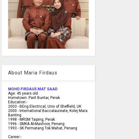
About Maria Firdaus
MOHD FIRDAUS MAT SAAD
Age:
45
years old
Hometown:
Parit Buntar, Perak
Education:-
2003 -
BEng Electrical, Univ of Sheffield, UK
2000 -
International Baccalaureate, Kolej Mara
Banting
1998 -
MRSM Taiping, Perak
1996 - SMKA Al-Mashoor, Penang
1993 - SK Permatang Tok Mahat, Penang
Career:-