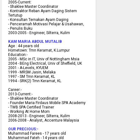
2005-Current:
- Shaklee Master Coordinator
- Kontraktor Reban Ayam Daging Sistem
Tertutup
- Konsultan Ternakan Ayam Daging
- Penceramah Motivasi Pelajar & U
sahawan,
- Penulis Buku
2003-2005 -
Engineer, Silterra, Kulim
KAM MARIA ABDUL MUTALIB
Age :
44 years old
Hometown:
Tmn Keramat, K.Lumpur
Education:-
2005 -
MSc in IT, Univ of Nottingham Msia
2004 -
BEng Electrical, Univ of Sheffield, UK
2001 -
A-Levels, KYUEM
1999 -
MRSM Jasin, Melaka
1997 -
SM Tmn Keramat, KL
1994 -
SRK(2) Tmn Keramat, KL
C
areer:-
2013-Current:-
- Shaklee Master Coordinator
- Founder Maria Firdaus Mobile SPA Academy
- TWB SPA Certified Trainer
- Working At Home Mom
2008-2013 - Engineer, Silterra, Kulim
2006-2008 - Analyst, Accenture Malaysia
OUR PRECIOUS:-
Muhammad Farees - 17 years old
Muhammad Fateh - 14 years old