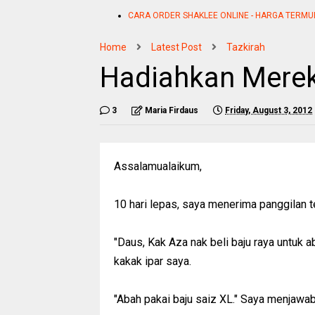
CARA ORDER SHAKLEE ONLINE - HARGA TERMU
Home
Latest Post
Tazkirah
Hadiahkan Mereka
3
Maria Firdaus
Friday, August 3, 2012
Assalamualaikum,
10 hari lepas, saya menerima panggilan t
"Daus, Kak Aza nak beli baju raya untuk a
kakak ipar saya.
"Abah pakai baju saiz XL." Saya menjawab