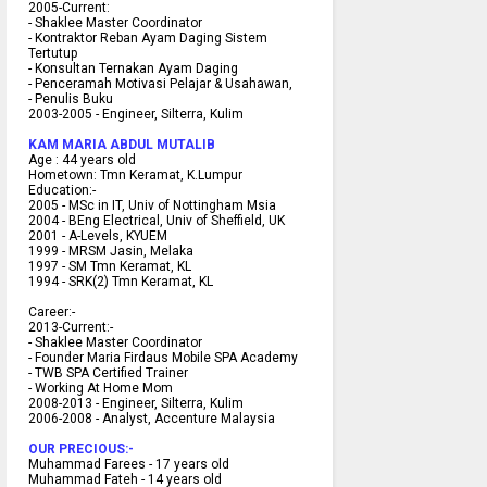
2005-Current:
- Shaklee Master Coordinator
- Kontraktor Reban Ayam Daging Sistem
Tertutup
- Konsultan Ternakan Ayam Daging
- Penceramah Motivasi Pelajar & U
sahawan,
- Penulis Buku
2003-2005 -
Engineer, Silterra, Kulim
KAM MARIA ABDUL MUTALIB
Age :
44 years old
Hometown:
Tmn Keramat, K.Lumpur
Education:-
2005 -
MSc in IT, Univ of Nottingham Msia
2004 -
BEng Electrical, Univ of Sheffield, UK
2001 -
A-Levels, KYUEM
1999 -
MRSM Jasin, Melaka
1997 -
SM Tmn Keramat, KL
1994 -
SRK(2) Tmn Keramat, KL
C
areer:-
2013-Current:-
- Shaklee Master Coordinator
- Founder Maria Firdaus Mobile SPA Academy
- TWB SPA Certified Trainer
- Working At Home Mom
2008-2013 - Engineer, Silterra, Kulim
2006-2008 - Analyst, Accenture Malaysia
OUR PRECIOUS:-
Muhammad Farees - 17 years old
Muhammad Fateh - 14 years old