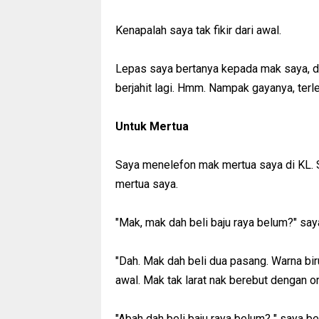
Kenapalah saya tak fikir dari awal.
Lepas saya bertanya kepada mak saya, di
berjahit lagi. Hmm. Nampak gayanya, terl
Untuk Mertua
Saya menelefon mak mertua saya di KL. 
mertua saya.
"Mak, mak dah beli baju raya belum?" say
"Dah. Mak dah beli dua pasang. Warna biru
awal. Mak tak larat nak berebut dengan o
"Abah dah beli baju raya belum? " saya be