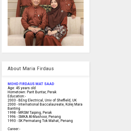
About Maria Firdaus
MOHD FIRDAUS MAT SAAD
Age:
45
years old
Hometown:
Parit Buntar, Perak
Education:-
2003 -
BEng Electrical, Univ of Sheffield, UK
2000 -
International Baccalaureate, Kolej Mara
Banting
1998 -
MRSM Taiping, Perak
1996 - SMKA Al-Mashoor, Penang
1993 - SK Permatang Tok Mahat, Penang
Career:-