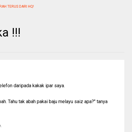
RAH TERUS DARI HQ!
 !!!
elefon daripada kakak ipar saya.
bah. Tahu tak abah pakai baju melayu saiz apa?" tanya
.