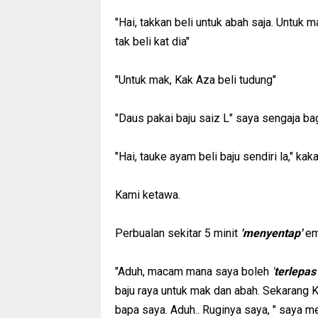
"Hai, takkan beli untuk abah saja. Untuk m
tak beli kat dia"
"Untuk mak, Kak Aza beli tudung"
"Daus pakai baju saiz L" saya sengaja bag
"Hai, tauke ayam beli baju sendiri la," k
Kami ketawa.
Perbualan sekitar 5 minit
'menyentap'
em
"Aduh, macam mana saya boleh
'
terlepa
baju raya untuk mak dan abah. Sekarang 
bapa saya. Aduh.. Ruginya saya, " saya m