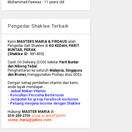
Muhammad Fawwaz - 11 years old
Pengedar Shaklee Terbaik
Kami
MASTERS MARIA & FIRDAUS
ialah
Pengedar Sah Shaklee di
KG KEDAH, PARIT
BUNTAR, PERAK.
(Shaklee ID :
881455
)
Cash On Delivery (COD) sekitar
Parit Buntar
dan Nibong Tebal.
Penghantaran ke
seluruh
Malaysia, Singapura
dan Brunei
,
menggunakan Poslaju atau GDEx.
Dengan setiap pembelian vitamin dari kami,
anda layak mendapat:-
- Jadual Makan Vitamin
- Konsultasi Percuma Berterusan
- Jemputan ke group Facebook exclusive
- Peluang menjana income dengan Shaklee
Hubungi
MASTER MARIA
di:-
019-259 2731
(
Click to WHATSAPP)
come_maria@yahoo.com