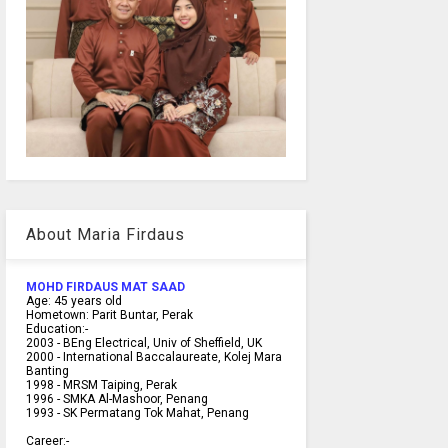
About Maria Firdaus
MOHD FIRDAUS MAT SAAD
Age:
45
years old
Hometown:
Parit Buntar, Perak
Education:-
2003 -
BEng Electrical, Univ of Sheffield, UK
2000 -
International Baccalaureate, Kolej Mara
Banting
1998 -
MRSM Taiping, Perak
1996 - SMKA Al-Mashoor, Penang
1993 - SK Permatang Tok Mahat, Penang
Career:-