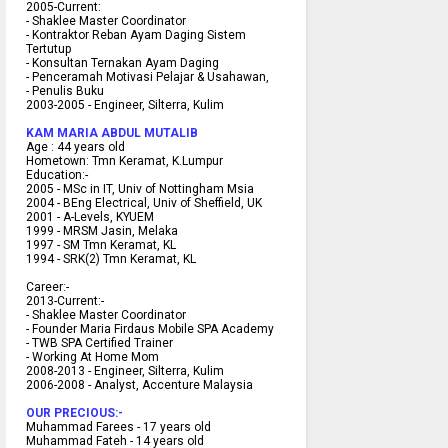
2005-Current:
- Shaklee Master Coordinator
- Kontraktor Reban Ayam Daging Sistem
Tertutup
- Konsultan Ternakan Ayam Daging
- Penceramah Motivasi Pelajar & U
sahawan,
- Penulis Buku
2003-2005 -
Engineer, Silterra, Kulim
KAM MARIA ABDUL MUTALIB
Age :
44 years old
Hometown:
Tmn Keramat, K.Lumpur
Education:-
2005 -
MSc in IT, Univ of Nottingham Msia
2004 -
BEng Electrical, Univ of Sheffield, UK
2001 -
A-Levels, KYUEM
1999 -
MRSM Jasin, Melaka
1997 -
SM Tmn Keramat, KL
1994 -
SRK(2) Tmn Keramat, KL
C
areer:-
2013-Current:-
- Shaklee Master Coordinator
- Founder Maria Firdaus Mobile SPA Academy
- TWB SPA Certified Trainer
- Working At Home Mom
2008-2013 - Engineer, Silterra, Kulim
2006-2008 - Analyst, Accenture Malaysia
OUR PRECIOUS:-
Muhammad Farees - 17 years old
Muhammad Fateh - 14 years old