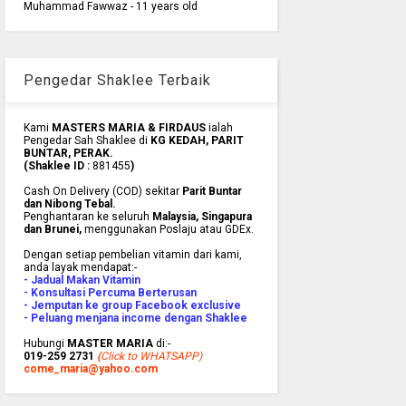
Muhammad Fawwaz - 11 years old
Pengedar Shaklee Terbaik
Kami
MASTERS MARIA & FIRDAUS
ialah
Pengedar Sah Shaklee di
KG KEDAH, PARIT
BUNTAR, PERAK.
(Shaklee ID :
881455
)
Cash On Delivery (COD) sekitar
Parit Buntar
dan Nibong Tebal.
Penghantaran ke
seluruh
Malaysia, Singapura
dan Brunei
,
menggunakan Poslaju atau GDEx.
Dengan setiap pembelian vitamin dari kami,
anda layak mendapat:-
- Jadual Makan Vitamin
- Konsultasi Percuma Berterusan
- Jemputan ke group Facebook exclusive
- Peluang menjana income dengan Shaklee
Hubungi
MASTER MARIA
di:-
019-259 2731
(
Click to WHATSAPP)
come_maria@yahoo.com