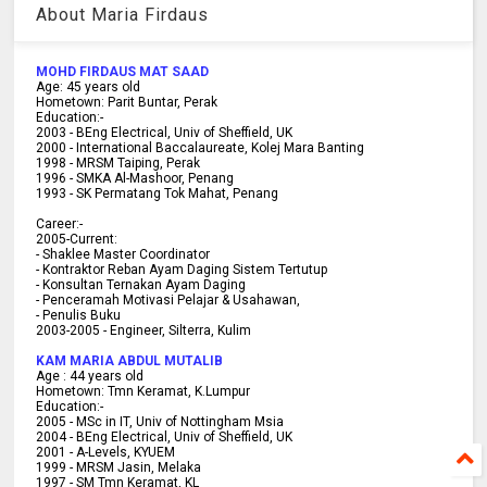
About Maria Firdaus
MOHD FIRDAUS MAT SAAD
Age:
45
years old
Hometown:
Parit Buntar, Perak
Education:-
2003 -
BEng Electrical, Univ of Sheffield, UK
2000 -
International Baccalaureate, Kolej Mara Banting
1998 -
MRSM Taiping, Perak
1996 - SMKA Al-Mashoor, Penang
1993 - SK Permatang Tok Mahat, Penang
Career:-
2005-Current:
- Shaklee Master Coordinator
- Kontraktor Reban Ayam Daging Sistem Tertutup
- Konsultan Ternakan Ayam Daging
- Penceramah Motivasi Pelajar & U
sahawan,
- Penulis Buku
2003-2005 -
Engineer, Silterra, Kulim
KAM MARIA ABDUL MUTALIB
Age :
44 years old
Hometown:
Tmn Keramat, K.Lumpur
Education:-
2005 -
MSc in IT, Univ of Nottingham Msia
2004 -
BEng Electrical, Univ of Sheffield, UK
2001 -
A-Levels, KYUEM
1999 -
MRSM Jasin, Melaka
1997 -
SM Tmn Keramat, KL