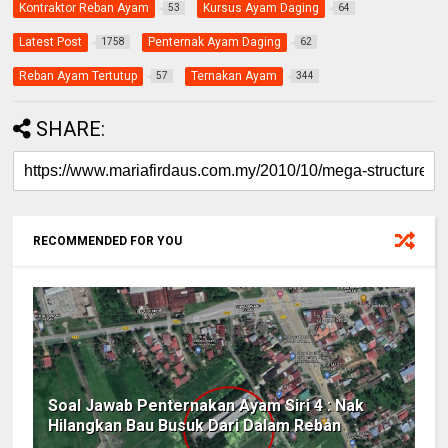
Kontraktor Reban Ayam
Kursus Ayam Daging
53
64
Latest Post
Penternak Ayam Daging
1758
62
Reban Ayam Tertutup
Ternakan Ayam
57
344
SHARE:
RECOMMENDED FOR YOU
Soal Jawab Penternakan Ayam Siri 4 : Nak
Hilangkan Bau Busuk Dari Dalam Reban