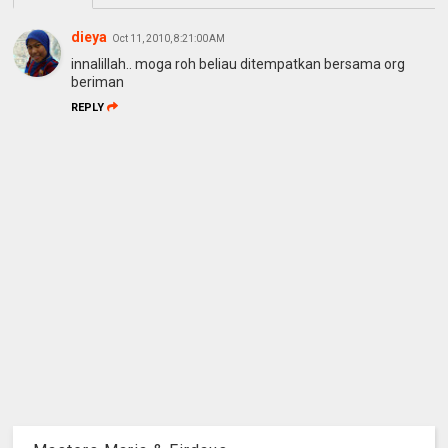
dieya
Oct 11, 2010, 8:21:00 AM
innalillah.. moga roh beliau ditempatkan bersama org
beriman
REPLY