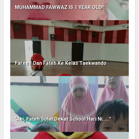
MUHAMMAD FAWWAZ IS 1 YEAR OLD!!
Farees Dan Fateh Ke Kelas Taekwando
"Abi, Fateh Solat Dekat School Hari Ni......"