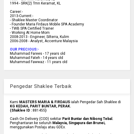
1994 -
SRK(2) Tmn Keramat, KL
C
areer:-
2013-Current:-
- Shaklee Master Coordinator
- Founder Maria Firdaus Mobile SPA Academy
- TWB SPA Certified Trainer
- Working At Home Mom
2008-2013 - Engineer, Silterra, Kulim
2006-2008 - Analyst, Accenture Malaysia
OUR PRECIOUS:-
Muhammad Farees - 17 years old
Muhammad Fateh - 14 years old
Muhammad Fawwaz - 11 years old
Pengedar Shaklee Terbaik
Kami
MASTERS MARIA & FIRDAUS
ialah Pengedar Sah Shaklee di
KG KEDAH, PARIT BUNTAR, PERAK.
(Shaklee ID :
881455
)
Cash On Delivery (COD) sekitar
Parit Buntar dan Nibong Tebal.
Penghantaran ke
seluruh
Malaysia, Singapura dan Brunei
,
menggunakan Poslaju atau GDEx.