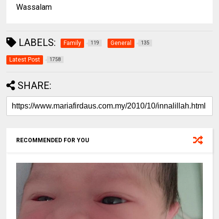
Wassalam
LABELS:
Family
General
119
135
Latest Post
1758
SHARE:
RECOMMENDED FOR YOU