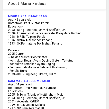
About Maria Firdaus
MOHD FIRDAUS MAT SAAD
Age:
45
years old
Hometown:
Parit Buntar, Perak
Education:-
2003 -
BEng Electrical, Univ of Sheffield, UK
2000 -
International Baccalaureate, Kolej Mara Banting
1998 -
MRSM Taiping, Perak
1996 - SMKA Al-Mashoor, Penang
1993 - SK Permatang Tok Mahat, Penang
Career:-
2005-Current:
- Shaklee Master Coordinator
- Kontraktor Reban Ayam Daging Sistem Tertutup
- Konsultan Ternakan Ayam Daging
- Penceramah Motivasi Pelajar & U
sahawan,
- Penulis Buku
2003-2005 -
Engineer, Silterra, Kulim
KAM MARIA ABDUL MUTALIB
Age :
44 years old
Hometown:
Tmn Keramat, K.Lumpur
Education:-
2005 -
MSc in IT, Univ of Nottingham Msia
2004 -
BEng Electrical, Univ of Sheffield, UK
2001 -
A-Levels, KYUEM
1999 -
MRSM Jasin, Melaka
1997 -
SM Tmn Keramat, KL