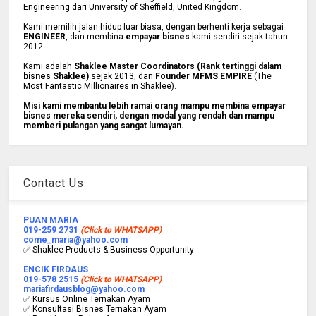
Engineering dari University of Sheffield, United Kingdom.
Kami memilih jalan hidup luar biasa, dengan berhenti kerja sebagai
ENGINEER
, dan membina
empayar bisnes
kami sendiri sejak tahun
2012.
Kami adalah
Shaklee Master Coordinators (Rank tertinggi dalam
bisnes Shaklee)
sejak 2013, dan
Founder MFMS EMPIRE
(The
Most Fantastic Millionaires in Shaklee).
Misi kami membantu lebih ramai orang mampu membina empayar
bisnes mereka sendiri, dengan modal yang rendah dan mampu
memberi pulangan yang sangat lumayan.
Contact Us
PUAN MARIA
019-259 2731
(Click to WHATSAPP)
come_maria@yahoo.com
✅ Shaklee Products & Business Opportunity
ENCIK FIRDAUS
019-578 2515
(Click to WHATSAPP)
mariafirdausblog@yahoo.com
✅ Kursus Online Ternakan Ayam
✅ Konsultasi Bisnes Ternakan Ayam