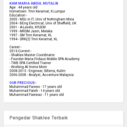
KAM MARIA ABDUL MUTALIB
Age :
44 years old
Hometown:
Tmn Keramat, K.Lumpur
Education:-
2005 -
MSc in IT, Univ of Nottingham Msia
2004 -
BEng Electrical, Univ of Sheffield, UK
2001 -
A-Levels, KYUEM
1999 -
MRSM Jasin, Melaka
1997 -
SM Tmn Keramat, KL
1994 -
SRK(2) Tmn Keramat, KL
C
areer:-
2013-Current:-
- Shaklee Master Coordinator
- Founder Maria Firdaus Mobile SPA Academy
- TWB SPA Certified Trainer
- Working At Home Mom
2008-2013 - Engineer, Silterra, Kulim
2006-2008 - Analyst, Accenture Malaysia
OUR PRECIOUS:-
Muhammad Farees - 17 years old
Muhammad Fateh - 14 years old
Muhammad Fawwaz - 11 years old
Pengedar Shaklee Terbaik