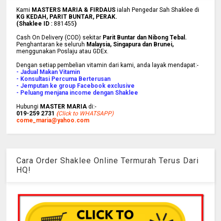
Kami
MASTERS MARIA & FIRDAUS
ialah Pengedar Sah Shaklee di
KG KEDAH, PARIT BUNTAR, PERAK.
(Shaklee ID :
881455
)
Cash On Delivery (COD) sekitar
Parit Buntar dan Nibong Tebal.
Penghantaran ke
seluruh
Malaysia, Singapura dan Brunei
,
menggunakan Poslaju atau GDEx.
Dengan setiap pembelian vitamin dari kami, anda layak mendapat:-
- Jadual Makan Vitamin
- Konsultasi Percuma Berterusan
- Jemputan ke group Facebook exclusive
- Peluang menjana income dengan Shaklee
Hubungi
MASTER MARIA
di:-
019-259 2731
(
Click to WHATSAPP)
come_maria@yahoo.com
Cara Order Shaklee Online Termurah Terus Dari
HQ!