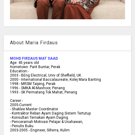
About Maria Firdaus
MOHD FIRDAUS MAT SAAD
Age:
45
years old
Hometown:
Parit Buntar, Perak
Education:-
2003 -
BEng Electrical, Univ of Sheffield, UK
2000 -
International Baccalaureate, Kolej Mara Banting
1998 -
MRSM Taiping, Perak
1996 - SMKA Al-Mashoor, Penang
1993 - SK Permatang Tok Mahat, Penang
Career:-
2005-Current:
- Shaklee Master Coordinator
- Kontraktor Reban Ayam Daging Sistem Tertutup
- Konsultan Ternakan Ayam Daging
- Penceramah Motivasi Pelajar & U
sahawan,
- Penulis Buku
2003-2005 -
Engineer, Silterra, Kulim