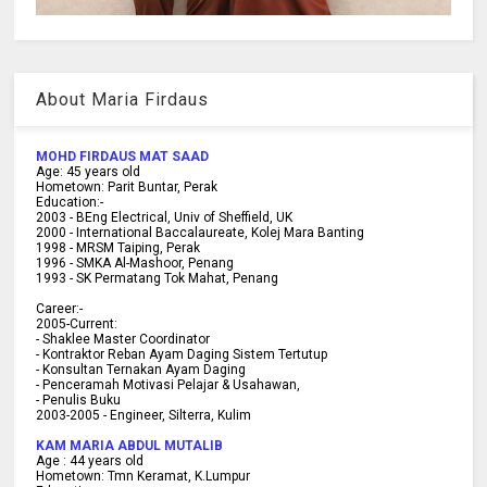
About Maria Firdaus
MOHD FIRDAUS MAT SAAD
Age:
45
years old
Hometown:
Parit Buntar, Perak
Education:-
2003 -
BEng Electrical, Univ of Sheffield, UK
2000 -
International Baccalaureate, Kolej Mara Banting
1998 -
MRSM Taiping, Perak
1996 - SMKA Al-Mashoor, Penang
1993 - SK Permatang Tok Mahat, Penang
Career:-
2005-Current:
- Shaklee Master Coordinator
- Kontraktor Reban Ayam Daging Sistem Tertutup
- Konsultan Ternakan Ayam Daging
- Penceramah Motivasi Pelajar & U
sahawan,
- Penulis Buku
2003-2005 -
Engineer, Silterra, Kulim
KAM MARIA ABDUL MUTALIB
Age :
44 years old
Hometown:
Tmn Keramat, K.Lumpur