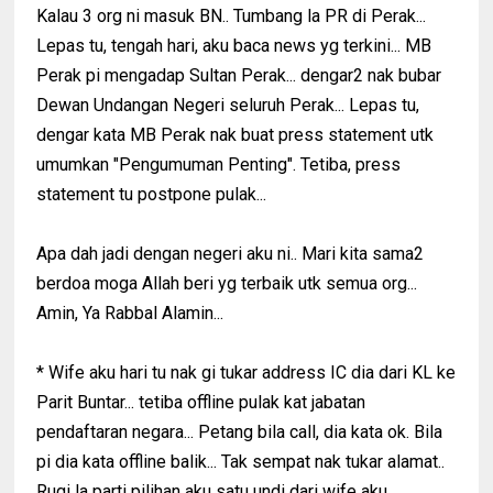
Kalau 3 org ni masuk BN.. Tumbang la PR di Perak...
Lepas tu, tengah hari, aku baca news yg terkini... MB
Perak pi mengadap Sultan Perak... dengar2 nak bubar
Dewan Undangan Negeri seluruh Perak... Lepas tu,
dengar kata MB Perak nak buat press statement utk
umumkan "Pengumuman Penting". Tetiba, press
statement tu postpone pulak...
Apa dah jadi dengan negeri aku ni.. Mari kita sama2
berdoa moga Allah beri yg terbaik utk semua org...
Amin, Ya Rabbal Alamin...
* Wife aku hari tu nak gi tukar address IC dia dari KL ke
Parit Buntar... tetiba offline pulak kat jabatan
pendaftaran negara... Petang bila call, dia kata ok. Bila
pi dia kata offline balik... Tak sempat nak tukar alamat..
Rugi la parti pilihan aku satu undi dari wife aku