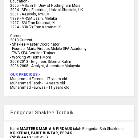
Education:-
2005 -
MSc in IT, Univ of Nottingham Msia
2004 -
BEng Electrical, Univ of Sheffield, UK
2001 -
A-Levels, KYUEM
1999 -
MRSM Jasin, Melaka
1997 -
SM Tmn Keramat, KL
1994 -
SRK(2) Tmn Keramat, KL
C
areer:-
2013-Current:-
- Shaklee Master Coordinator
- Founder Maria Firdaus Mobile SPA Academy
- TWB SPA Certified Trainer
- Working At Home Mom
2008-2013 - Engineer, Silterra, Kulim
2006-2008 - Analyst, Accenture Malaysia
OUR PRECIOUS:-
Muhammad Farees - 17 years old
Muhammad Fateh - 14 years old
Muhammad Fawwaz - 11 years old
Pengedar Shaklee Terbaik
Kami
MASTERS MARIA & FIRDAUS
ialah Pengedar Sah Shaklee di
KG KEDAH, PARIT BUNTAR, PERAK.
(Shaklee ID :
881455
)