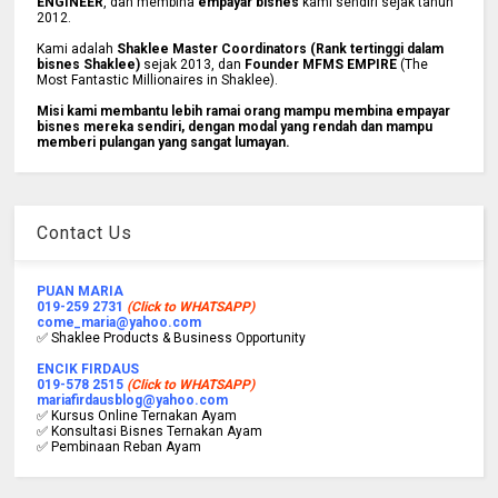
ENGINEER
, dan membina
empayar bisnes
kami sendiri sejak tahun
2012.
Kami adalah
Shaklee Master Coordinators (Rank tertinggi dalam
bisnes Shaklee)
sejak 2013, dan
Founder MFMS EMPIRE
(The
Most Fantastic Millionaires in Shaklee).
Misi kami membantu lebih ramai orang mampu membina empayar
bisnes mereka sendiri, dengan modal yang rendah dan mampu
memberi pulangan yang sangat lumayan.
Contact Us
PUAN MARIA
019-259 2731
(Click to WHATSAPP)
come_maria@yahoo.com
✅ Shaklee Products & Business Opportunity
ENCIK FIRDAUS
019-578 2515
(Click to WHATSAPP)
mariafirdausblog@yahoo.com
✅ Kursus Online Ternakan Ayam
✅ Konsultasi Bisnes Ternakan Ayam
✅ Pembinaan Reban Ayam