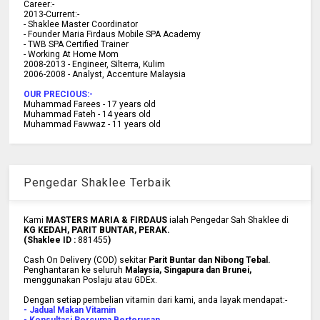
C
areer:-
2013-Current:-
- Shaklee Master Coordinator
- Founder Maria Firdaus Mobile SPA Academy
- TWB SPA Certified Trainer
- Working At Home Mom
2008-2013 - Engineer, Silterra, Kulim
2006-2008 - Analyst, Accenture Malaysia
OUR PRECIOUS:-
Muhammad Farees - 17 years old
Muhammad Fateh - 14 years old
Muhammad Fawwaz - 11 years old
Pengedar Shaklee Terbaik
Kami
MASTERS MARIA & FIRDAUS
ialah Pengedar Sah Shaklee di
KG KEDAH, PARIT BUNTAR, PERAK.
(Shaklee ID :
881455
)
Cash On Delivery (COD) sekitar
Parit Buntar dan Nibong Tebal.
Penghantaran ke
seluruh
Malaysia, Singapura dan Brunei
,
menggunakan Poslaju atau GDEx.
Dengan setiap pembelian vitamin dari kami, anda layak mendapat:-
- Jadual Makan Vitamin
- Konsultasi Percuma Berterusan