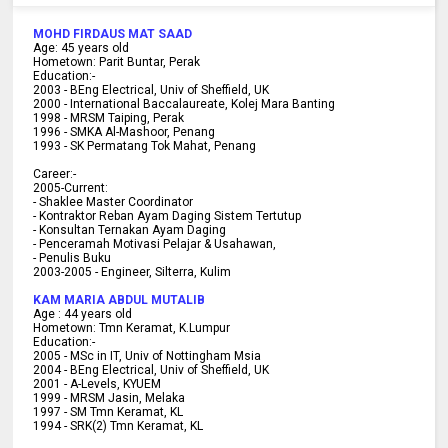
MOHD FIRDAUS MAT SAAD
Age:
45
years old
Hometown:
Parit Buntar, Perak
Education:-
2003 -
BEng Electrical, Univ of Sheffield, UK
2000 -
International Baccalaureate, Kolej Mara Banting
1998 -
MRSM Taiping, Perak
1996 - SMKA Al-Mashoor, Penang
1993 - SK Permatang Tok Mahat, Penang
Career:-
2005-Current:
- Shaklee Master Coordinator
- Kontraktor Reban Ayam Daging Sistem Tertutup
- Konsultan Ternakan Ayam Daging
- Penceramah Motivasi Pelajar & U
sahawan,
- Penulis Buku
2003-2005 -
Engineer, Silterra, Kulim
KAM MARIA ABDUL MUTALIB
Age :
44 years old
Hometown:
Tmn Keramat, K.Lumpur
Education:-
2005 -
MSc in IT, Univ of Nottingham Msia
2004 -
BEng Electrical, Univ of Sheffield, UK
2001 -
A-Levels, KYUEM
1999 -
MRSM Jasin, Melaka
1997 -
SM Tmn Keramat, KL
1994 -
SRK(2) Tmn Keramat, KL