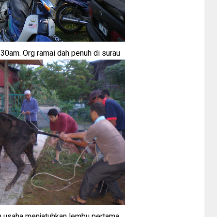
7.30am. Org ramai dah penuh di surau
 usaha menjatuhkan lembu pertama