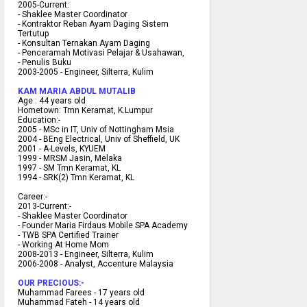
2005-Current:
- Shaklee Master Coordinator
- Kontraktor Reban Ayam Daging Sistem
Tertutup
- Konsultan Ternakan Ayam Daging
- Penceramah Motivasi Pelajar & U
sahawan,
- Penulis Buku
2003-2005 -
Engineer, Silterra, Kulim
KAM MARIA ABDUL MUTALIB
Age :
44 years old
Hometown:
Tmn Keramat, K.Lumpur
Education:-
2005 -
MSc in IT, Univ of Nottingham Msia
2004 -
BEng Electrical, Univ of Sheffield, UK
2001 -
A-Levels, KYUEM
1999 -
MRSM Jasin, Melaka
1997 -
SM Tmn Keramat, KL
1994 -
SRK(2) Tmn Keramat, KL
C
areer:-
2013-Current:-
- Shaklee Master Coordinator
- Founder Maria Firdaus Mobile SPA Academy
- TWB SPA Certified Trainer
- Working At Home Mom
2008-2013 - Engineer, Silterra, Kulim
2006-2008 - Analyst, Accenture Malaysia
OUR PRECIOUS:-
Muhammad Farees - 17 years old
Muhammad Fateh - 14 years old