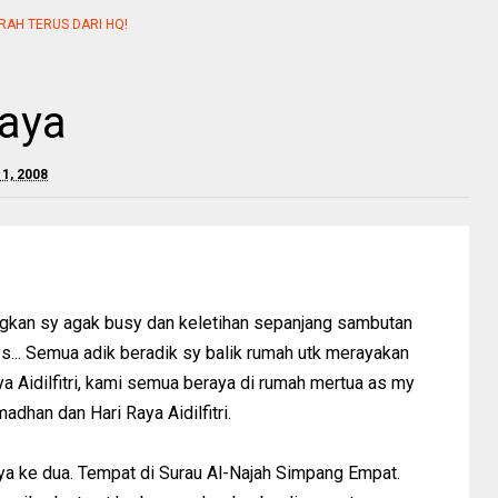
RAH TERUS DARI HQ!
aya
1, 2008
ngkan sy agak busy dan keletihan sepanjang sambutan
ays... Semua adik beradik sy balik rumah utk merayakan
aya Aidilfitri, kami semua beraya di rumah mertua as my
dhan dan Hari Raya Aidilfitri.
raya ke dua. Tempat di Surau Al-Najah Simpang Empat.