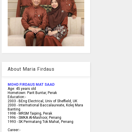
About Maria Firdaus
MOHD FIRDAUS MAT SAAD
Age:
45
years old
Hometown:
Parit Buntar, Perak
Education:-
2003 -
BEng Electrical, Univ of Sheffield, UK
2000 -
International Baccalaureate, Kolej Mara
Banting
1998 -
MRSM Taiping, Perak
1996 - SMKA Al-Mashoor, Penang
1993 - SK Permatang Tok Mahat, Penang
Career:-