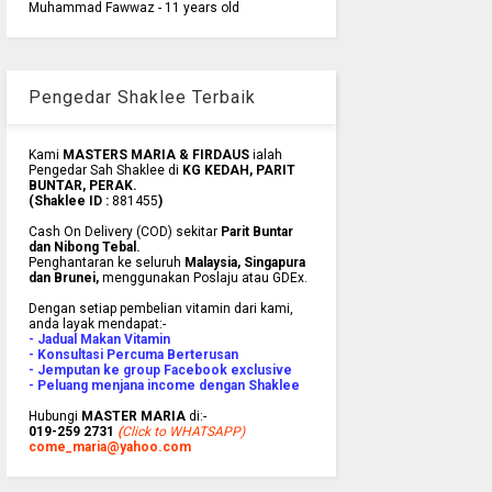
Muhammad Fawwaz - 11 years old
Pengedar Shaklee Terbaik
Kami
MASTERS MARIA & FIRDAUS
ialah
Pengedar Sah Shaklee di
KG KEDAH, PARIT
BUNTAR, PERAK.
(Shaklee ID :
881455
)
Cash On Delivery (COD) sekitar
Parit Buntar
dan Nibong Tebal.
Penghantaran ke
seluruh
Malaysia, Singapura
dan Brunei
,
menggunakan Poslaju atau GDEx.
Dengan setiap pembelian vitamin dari kami,
anda layak mendapat:-
- Jadual Makan Vitamin
- Konsultasi Percuma Berterusan
- Jemputan ke group Facebook exclusive
- Peluang menjana income dengan Shaklee
Hubungi
MASTER MARIA
di:-
019-259 2731
(
Click to WHATSAPP)
come_maria@yahoo.com