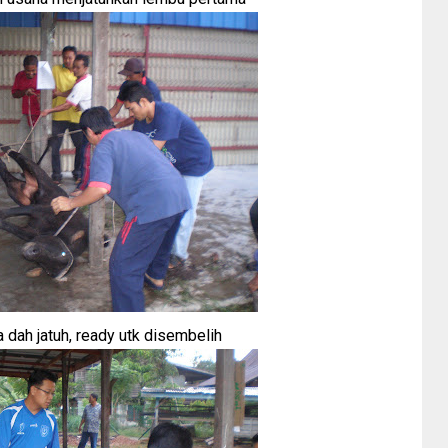
dah jatuh, ready utk disembelih