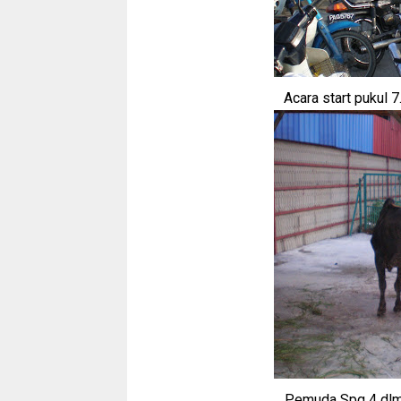
Acara start pukul 
Pemuda Spg 4 dlm