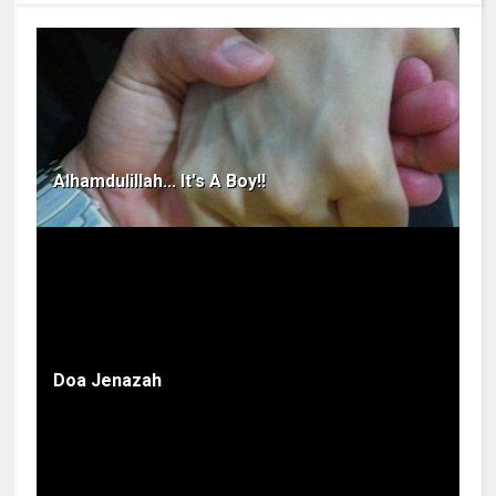
Alhamdulillah... It's A Boy!!
Doa Jenazah