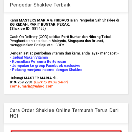
Pengedar Shaklee Terbaik
Kami
MASTERS MARIA & FIRDAUS
ialah Pengedar Sah Shaklee di
KG KEDAH, PARIT BUNTAR, PERAK.
(Shaklee ID :
881455
)
Cash On Delivery (COD) sekitar
Parit Buntar dan Nibong Tebal.
Penghantaran ke
seluruh
Malaysia, Singapura dan Brunei
,
menggunakan Poslaju atau GDEx.
Dengan setiap pembelian vitamin dari kami, anda layak mendapat:-
- Jadual Makan Vitamin
- Konsultasi Percuma Berterusan
- Jemputan ke group Facebook exclusive
- Peluang menjana income dengan Shaklee
Hubungi
MASTER MARIA
di:-
019-259 2731
(
Click to WHATSAPP)
come_maria@yahoo.com
Cara Order Shaklee Online Termurah Terus Dari
HQ!