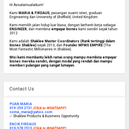
Hi Assalamualaikum!
Kami
MARIA & FIRDAUS
, pasangan suami isteri, graduan
Engineering dari University of Sheffield, United Kingdom.
Kami memilih jalan hidup luar biasa, dengan berhenti kerja sebagai
ENGINEER
, dan membina
empayar bisnes
kami sendiri sejak tahun
2012.
Kami adalah
Shaklee Master Coordinators (Rank tertinggi dalam
bisnes Shaklee)
sejak 2013, dan
Founder MFMS EMPIRE
(The
Most Fantastic Millionaires in Shaklee).
Misi kami membantu lebih ramai orang mampu membina empayar
bisnes mereka sendiri, dengan modal yang rendah dan mampu
memberi pulangan yang sangat lumayan.
Contact Us
PUAN MARIA
019-259 2731
(Click to WHATSAPP)
come_maria@yahoo.com
✅ Shaklee Products & Business Opportunity
ENCIK FIRDAUS
019-578 2515
(Click to WHATSAPP)