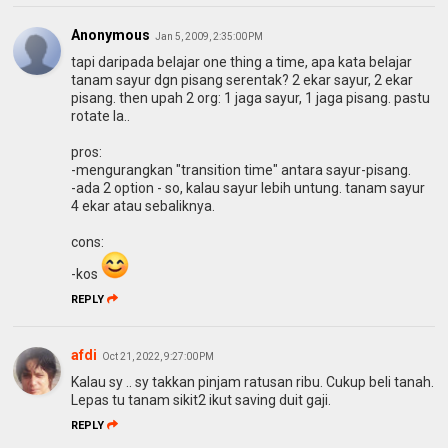
Anonymous
Jan 5, 2009, 2:35:00 PM
tapi daripada belajar one thing a time, apa kata belajar
tanam sayur dgn pisang serentak? 2 ekar sayur, 2 ekar
pisang. then upah 2 org: 1 jaga sayur, 1 jaga pisang. pastu
rotate la..
pros:
-mengurangkan "transition time" antara sayur-pisang.
-ada 2 option - so, kalau sayur lebih untung. tanam sayur
4 ekar atau sebaliknya.
cons:
-kos
REPLY
afdi
Oct 21, 2022, 9:27:00 PM
Kalau sy .. sy takkan pinjam ratusan ribu. Cukup beli tanah.
Lepas tu tanam sikit2 ikut saving duit gaji.
REPLY