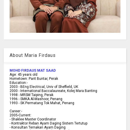
About Maria Firdaus
MOHD FIRDAUS MAT SAAD
Age:
45
years old
Hometown:
Parit Buntar, Perak
Education:-
2003 -
BEng Electrical, Univ of Sheffield, UK
2000 -
International Baccalaureate, Kolej Mara Banting
1998 -
MRSM Taiping, Perak
1996 - SMKA Al-Mashoor, Penang
1993 - SK Permatang Tok Mahat, Penang
Career:-
2005-Current:
- Shaklee Master Coordinator
- Kontraktor Reban Ayam Daging Sistem Tertutup
- Konsultan Ternakan Ayam Daging