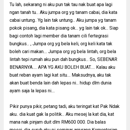
Tu lah, sekarang ni aku pun tak tau nak buat apa lagi
ngan tanah tu... Aku jumpa org yg tanam cabai, dia kata
cabai untung.. Yg lain tak untung... Aku jumpa yg tanam
pokok pisang, dia kata pisang ok... yg lain tak ok... Siap
bagi contoh lagi member dia tanam cili fertegrasi
bungkus... , Jumpa org yg bela keli, org keli kata tak
boleh cari makan.... Jumpa org yg bela lintah, org bela
lintah tepi rumah aku pun dah bungkus... So, SEBENAR
BENARNYA..... APA YG AKU BOLEH BUAT..... Kalau aku
buat reban ayam lagi kat situ.... Maksudnya, aku tak
akan buat benda lain dah lepas ni... hidup dlm dunia
ayam saja la lepas ni....
Pikir punya pikir, petang tadi, aku teringat kat Pak Ndak
aku.. dia kuat gak la politik... Aku mesej la kat dia, kat
mana nak pinjam duit dlm RM600 000. Dia balas
mesej, dia suruh aku pi seminar anjurang Kementerian