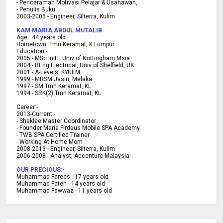
- Penceramah Motivasi Pelajar & U
sahawan,
- Penulis Buku
2003-2005 -
Engineer, Silterra, Kulim
KAM MARIA ABDUL MUTALIB
Age :
44 years old
Hometown:
Tmn Keramat, K.Lumpur
Education:-
2005 -
MSc in IT, Univ of Nottingham Msia
2004 -
BEng Electrical, Univ of Sheffield, UK
2001 -
A-Levels, KYUEM
1999 -
MRSM Jasin, Melaka
1997 -
SM Tmn Keramat, KL
1994 -
SRK(2) Tmn Keramat, KL
C
areer:-
2013-Current:-
- Shaklee Master Coordinator
- Founder Maria Firdaus Mobile SPA Academy
- TWB SPA Certified Trainer
- Working At Home Mom
2008-2013 - Engineer, Silterra, Kulim
2006-2008 - Analyst, Accenture Malaysia
OUR PRECIOUS:-
Muhammad Farees - 17 years old
Muhammad Fateh - 14 years old
Muhammad Fawwaz - 11 years old