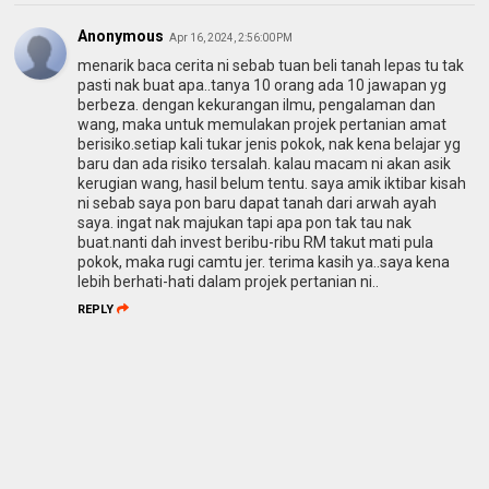
Anonymous
Apr 16, 2024, 2:56:00 PM
menarik baca cerita ni sebab tuan beli tanah lepas tu tak
pasti nak buat apa..tanya 10 orang ada 10 jawapan yg
berbeza. dengan kekurangan ilmu, pengalaman dan
wang, maka untuk memulakan projek pertanian amat
berisiko.setiap kali tukar jenis pokok, nak kena belajar yg
baru dan ada risiko tersalah. kalau macam ni akan asik
kerugian wang, hasil belum tentu. saya amik iktibar kisah
ni sebab saya pon baru dapat tanah dari arwah ayah
saya. ingat nak majukan tapi apa pon tak tau nak
buat.nanti dah invest beribu-ribu RM takut mati pula
pokok, maka rugi camtu jer. terima kasih ya..saya kena
lebih berhati-hati dalam projek pertanian ni..
REPLY