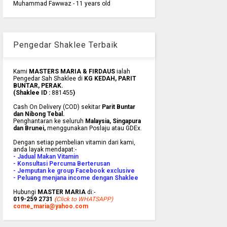
Muhammad Fawwaz - 11 years old
Pengedar Shaklee Terbaik
Kami
MASTERS MARIA & FIRDAUS
ialah
Pengedar Sah Shaklee di
KG KEDAH, PARIT
BUNTAR, PERAK.
(Shaklee ID :
881455
)
Cash On Delivery (COD) sekitar
Parit Buntar
dan Nibong Tebal.
Penghantaran ke
seluruh
Malaysia, Singapura
dan Brunei
,
menggunakan Poslaju atau GDEx.
Dengan setiap pembelian vitamin dari kami,
anda layak mendapat:-
- Jadual Makan Vitamin
- Konsultasi Percuma Berterusan
- Jemputan ke group Facebook exclusive
- Peluang menjana income dengan Shaklee
Hubungi
MASTER MARIA
di:-
019-259 2731
(
Click to WHATSAPP)
come_maria@yahoo.com