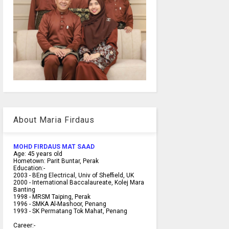
About Maria Firdaus
MOHD FIRDAUS MAT SAAD
Age:
45
years old
Hometown:
Parit Buntar, Perak
Education:-
2003 -
BEng Electrical, Univ of Sheffield, UK
2000 -
International Baccalaureate, Kolej Mara
Banting
1998 -
MRSM Taiping, Perak
1996 - SMKA Al-Mashoor, Penang
1993 - SK Permatang Tok Mahat, Penang
Career:-