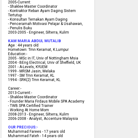
2005-Current:
- Shaklee Master Coordinator
- Kontraktor Reban Ayam Daging Sistem
Tertutup
- Konsultan Ternakan Ayam Daging
- Penceramah Motivasi Pelajar & U
sahawan,
- Penulis Buku
2003-2005 -
Engineer, Silterra, Kulim
KAM MARIA ABDUL MUTALIB
Age :
44 years old
Hometown:
Tmn Keramat, K.Lumpur
Education:-
2005 -
MSc in IT, Univ of Nottingham Msia
2004 -
BEng Electrical, Univ of Sheffield, UK
2001 -
A-Levels, KYUEM
1999 -
MRSM Jasin, Melaka
1997 -
SM Tmn Keramat, KL
1994 -
SRK(2) Tmn Keramat, KL
C
areer:-
2013-Current:-
- Shaklee Master Coordinator
- Founder Maria Firdaus Mobile SPA Academy
- TWB SPA Certified Trainer
- Working At Home Mom
2008-2013 - Engineer, Silterra, Kulim
2006-2008 - Analyst, Accenture Malaysia
OUR PRECIOUS:-
Muhammad Farees - 17 years old
Muhammad Fateh - 14 years old