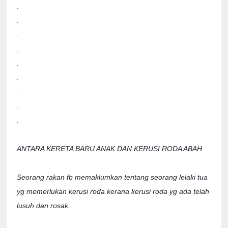
.

.

.

.

.

.

.

.

.

ANTARA KERETA BARU ANAK DAN KERUSI RODA ABAH 

Seorang rakan fb memaklumkan tentang seorang lelaki tua 
yg memerlukan kerusi roda kerana kerusi roda yg ada telah 
lusuh dan rosak.
