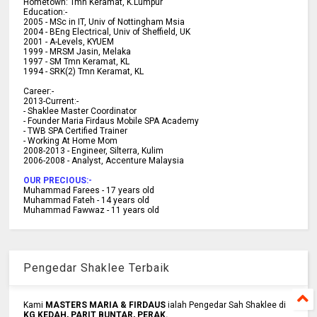
Hometown:
Tmn Keramat, K.Lumpur
Education:-
2005 -
MSc in IT, Univ of Nottingham Msia
2004 -
BEng Electrical, Univ of Sheffield, UK
2001 -
A-Levels, KYUEM
1999 -
MRSM Jasin, Melaka
1997 -
SM Tmn Keramat, KL
1994 -
SRK(2) Tmn Keramat, KL
C
areer:-
2013-Current:-
- Shaklee Master Coordinator
- Founder Maria Firdaus Mobile SPA Academy
- TWB SPA Certified Trainer
- Working At Home Mom
2008-2013 - Engineer, Silterra, Kulim
2006-2008 - Analyst, Accenture Malaysia
OUR PRECIOUS:-
Muhammad Farees - 17 years old
Muhammad Fateh - 14 years old
Muhammad Fawwaz - 11 years old
Pengedar Shaklee Terbaik
Kami
MASTERS MARIA & FIRDAUS
ialah Pengedar Sah Shaklee di
KG KEDAH, PARIT BUNTAR, PERAK.