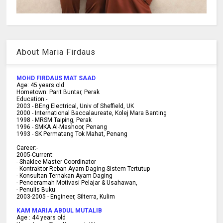
About Maria Firdaus
MOHD FIRDAUS MAT SAAD
Age:
45
years old
Hometown:
Parit Buntar, Perak
Education:-
2003 -
BEng Electrical, Univ of Sheffield, UK
2000 -
International Baccalaureate, Kolej Mara Banting
1998 -
MRSM Taiping, Perak
1996 - SMKA Al-Mashoor, Penang
1993 - SK Permatang Tok Mahat, Penang
Career:-
2005-Current:
- Shaklee Master Coordinator
- Kontraktor Reban Ayam Daging Sistem Tertutup
- Konsultan Ternakan Ayam Daging
- Penceramah Motivasi Pelajar & U
sahawan,
- Penulis Buku
2003-2005 -
Engineer, Silterra, Kulim
KAM MARIA ABDUL MUTALIB
Age :
44 years old