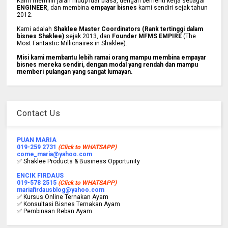
Kami memilih jalan hidup luar biasa, dengan berhenti kerja sebagai
ENGINEER
, dan membina
empayar bisnes
kami sendiri sejak tahun
2012.
Kami adalah
Shaklee Master Coordinators (Rank tertinggi dalam
bisnes Shaklee)
sejak 2013, dan
Founder MFMS EMPIRE
(The
Most Fantastic Millionaires in Shaklee).
Misi kami membantu lebih ramai orang mampu membina empayar
bisnes mereka sendiri, dengan modal yang rendah dan mampu
memberi pulangan yang sangat lumayan.
Contact Us
PUAN MARIA
019-259 2731
(Click to WHATSAPP)
come_maria@yahoo.com
✅ Shaklee Products & Business Opportunity
ENCIK FIRDAUS
019-578 2515
(Click to WHATSAPP)
mariafirdausblog@yahoo.com
✅ Kursus Online Ternakan Ayam
✅ Konsultasi Bisnes Ternakan Ayam
✅ Pembinaan Reban Ayam