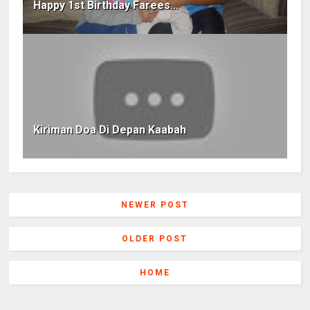
Happy 1st Birthday Farees...
Kiriman Doa Di Depan Kaabah
NEWER POST
OLDER POST
HOME