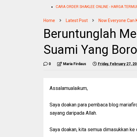
CARA ORDER SHAKLEE ONLINE - HARGA TERMU
Home
Latest Post
Now Everyone Can 
Beruntunglah M
Suami Yang Boro
0
Maria Firdaus
Friday, February 27, 2
Assalamualaikum,
Saya doakan para pembaca blog mariafir
sayang daripada Allah.
Saya doakan, kita semua dimasukkan ke d