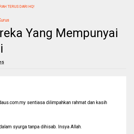
RAH TERUS DARI HQ!
Kurus
ereka Yang Mempunyai
i
015
daus.com.my sentiasa dilimpahkan rahmat dan kasih
alam syurga tanpa dihisab. Insya Allah.