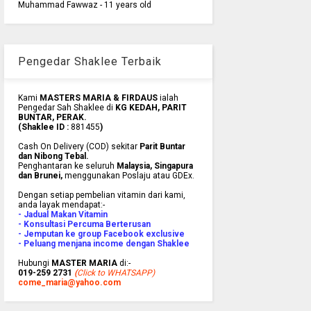
Muhammad Fawwaz - 11 years old
Pengedar Shaklee Terbaik
Kami
MASTERS MARIA & FIRDAUS
ialah
Pengedar Sah Shaklee di
KG KEDAH, PARIT
BUNTAR, PERAK.
(Shaklee ID :
881455
)
Cash On Delivery (COD) sekitar
Parit Buntar
dan Nibong Tebal.
Penghantaran ke
seluruh
Malaysia, Singapura
dan Brunei
,
menggunakan Poslaju atau GDEx.
Dengan setiap pembelian vitamin dari kami,
anda layak mendapat:-
- Jadual Makan Vitamin
- Konsultasi Percuma Berterusan
- Jemputan ke group Facebook exclusive
- Peluang menjana income dengan Shaklee
Hubungi
MASTER MARIA
di:-
019-259 2731
(
Click to WHATSAPP)
come_maria@yahoo.com