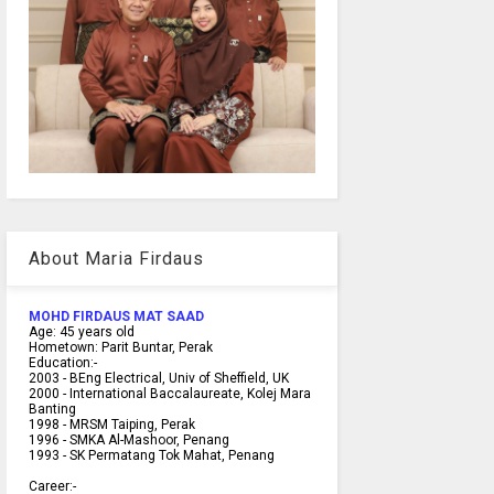
About Maria Firdaus
MOHD FIRDAUS MAT SAAD
Age:
45
years old
Hometown:
Parit Buntar, Perak
Education:-
2003 -
BEng Electrical, Univ of Sheffield, UK
2000 -
International Baccalaureate, Kolej Mara
Banting
1998 -
MRSM Taiping, Perak
1996 - SMKA Al-Mashoor, Penang
1993 - SK Permatang Tok Mahat, Penang
Career:-