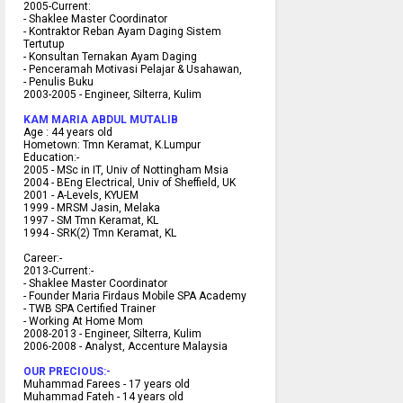
2005-Current:
- Shaklee Master Coordinator
- Kontraktor Reban Ayam Daging Sistem
Tertutup
- Konsultan Ternakan Ayam Daging
- Penceramah Motivasi Pelajar & U
sahawan,
- Penulis Buku
2003-2005 -
Engineer, Silterra, Kulim
KAM MARIA ABDUL MUTALIB
Age :
44 years old
Hometown:
Tmn Keramat, K.Lumpur
Education:-
2005 -
MSc in IT, Univ of Nottingham Msia
2004 -
BEng Electrical, Univ of Sheffield, UK
2001 -
A-Levels, KYUEM
1999 -
MRSM Jasin, Melaka
1997 -
SM Tmn Keramat, KL
1994 -
SRK(2) Tmn Keramat, KL
C
areer:-
2013-Current:-
- Shaklee Master Coordinator
- Founder Maria Firdaus Mobile SPA Academy
- TWB SPA Certified Trainer
- Working At Home Mom
2008-2013 - Engineer, Silterra, Kulim
2006-2008 - Analyst, Accenture Malaysia
OUR PRECIOUS:-
Muhammad Farees - 17 years old
Muhammad Fateh - 14 years old