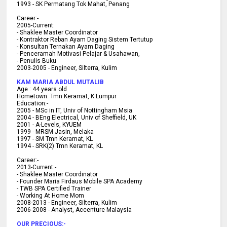
1993 - SK Permatang Tok Mahat, Penang
Career:-
2005-Current:
- Shaklee Master Coordinator
- Kontraktor Reban Ayam Daging Sistem Tertutup
- Konsultan Ternakan Ayam Daging
- Penceramah Motivasi Pelajar & U
sahawan,
- Penulis Buku
2003-2005 -
Engineer, Silterra, Kulim
KAM MARIA ABDUL MUTALIB
Age :
44 years old
Hometown:
Tmn Keramat, K.Lumpur
Education:-
2005 -
MSc in IT, Univ of Nottingham Msia
2004 -
BEng Electrical, Univ of Sheffield, UK
2001 -
A-Levels, KYUEM
1999 -
MRSM Jasin, Melaka
1997 -
SM Tmn Keramat, KL
1994 -
SRK(2) Tmn Keramat, KL
C
areer:-
2013-Current:-
- Shaklee Master Coordinator
- Founder Maria Firdaus Mobile SPA Academy
- TWB SPA Certified Trainer
- Working At Home Mom
2008-2013 - Engineer, Silterra, Kulim
2006-2008 - Analyst, Accenture Malaysia
OUR PRECIOUS:-