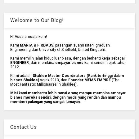
Welcome to Our Blog!
Hi Assalamualaikum!
Kami
MARIA & FIRDAUS
, pasangan suami isteri, graduan
Engineering dari University of Sheffield, United Kingdom.
Kami memilih jalan hidup luar biasa, dengan berhenti kerja sebagai
ENGINEER
, dan membina
empayar bisnes
kami sendiri sejak tahun
2012.
Kami adalah
Shaklee Master Coordinators (Rank tertinggi dalam
bisnes Shaklee)
sejak 2013, dan
Founder MFMS EMPIRE
(The
Most Fantastic Millionaires in Shaklee).
Misi kami membantu lebih ramai orang mampu membina empayar
bisnes mereka sendiri, dengan modal yang rendah dan mampu
memberi pulangan yang sangat lumayan.
Contact Us