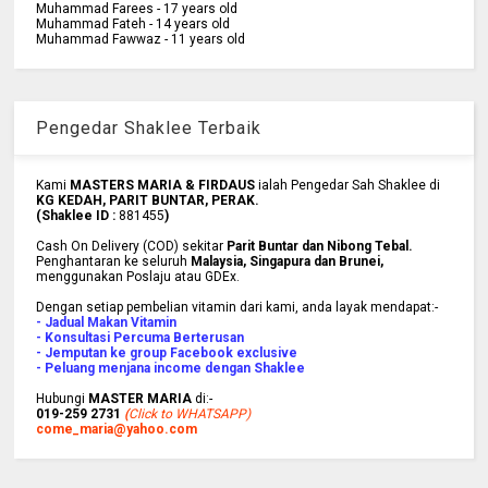
Muhammad Farees - 17 years old
Muhammad Fateh - 14 years old
Muhammad Fawwaz - 11 years old
Pengedar Shaklee Terbaik
Kami
MASTERS MARIA & FIRDAUS
ialah Pengedar Sah Shaklee di
KG KEDAH, PARIT BUNTAR, PERAK.
(Shaklee ID :
881455
)
Cash On Delivery (COD) sekitar
Parit Buntar dan Nibong Tebal.
Penghantaran ke
seluruh
Malaysia, Singapura dan Brunei
,
menggunakan Poslaju atau GDEx.
Dengan setiap pembelian vitamin dari kami, anda layak mendapat:-
- Jadual Makan Vitamin
- Konsultasi Percuma Berterusan
- Jemputan ke group Facebook exclusive
- Peluang menjana income dengan Shaklee
Hubungi
MASTER MARIA
di:-
019-259 2731
(
Click to WHATSAPP)
come_maria@yahoo.com