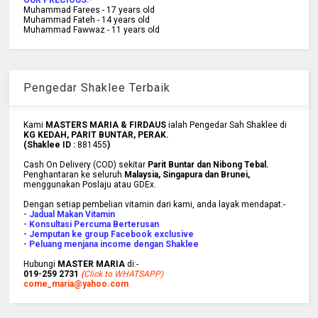
Muhammad Farees - 17 years old
Muhammad Fateh - 14 years old
Muhammad Fawwaz - 11 years old
Pengedar Shaklee Terbaik
Kami
MASTERS MARIA & FIRDAUS
ialah Pengedar Sah Shaklee di
KG KEDAH, PARIT BUNTAR, PERAK.
(Shaklee ID :
881455
)
Cash On Delivery (COD) sekitar
Parit Buntar dan Nibong Tebal.
Penghantaran ke
seluruh
Malaysia, Singapura dan Brunei
,
menggunakan Poslaju atau GDEx.
Dengan setiap pembelian vitamin dari kami, anda layak mendapat:-
- Jadual Makan Vitamin
- Konsultasi Percuma Berterusan
- Jemputan ke group Facebook exclusive
- Peluang menjana income dengan Shaklee
Hubungi
MASTER MARIA
di:-
019-259 2731
(
Click to WHATSAPP)
come_maria@yahoo.com