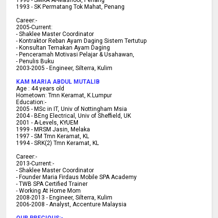
1993 - SK Permatang Tok Mahat, Penang
Career:-
2005-Current:
- Shaklee Master Coordinator
- Kontraktor Reban Ayam Daging Sistem Tertutup
- Konsultan Ternakan Ayam Daging
- Penceramah Motivasi Pelajar & U
sahawan,
- Penulis Buku
2003-2005 -
Engineer, Silterra, Kulim
KAM MARIA ABDUL MUTALIB
Age :
44 years old
Hometown:
Tmn Keramat, K.Lumpur
Education:-
2005 -
MSc in IT, Univ of Nottingham Msia
2004 -
BEng Electrical, Univ of Sheffield, UK
2001 -
A-Levels, KYUEM
1999 -
MRSM Jasin, Melaka
1997 -
SM Tmn Keramat, KL
1994 -
SRK(2) Tmn Keramat, KL
C
areer:-
2013-Current:-
- Shaklee Master Coordinator
- Founder Maria Firdaus Mobile SPA Academy
- TWB SPA Certified Trainer
- Working At Home Mom
2008-2013 - Engineer, Silterra, Kulim
2006-2008 - Analyst, Accenture Malaysia
OUR PRECIOUS:-