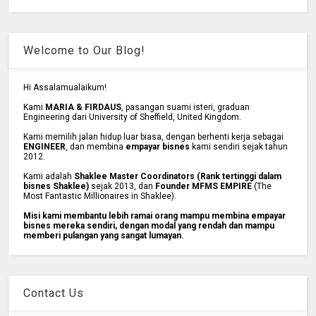
Welcome to Our Blog!
Hi Assalamualaikum!
Kami
MARIA & FIRDAUS
, pasangan suami isteri, graduan
Engineering dari University of Sheffield, United Kingdom.
Kami memilih jalan hidup luar biasa, dengan berhenti kerja sebagai
ENGINEER
, dan membina
empayar bisnes
kami sendiri sejak tahun
2012.
Kami adalah
Shaklee Master Coordinators (Rank tertinggi dalam
bisnes Shaklee)
sejak 2013, dan
Founder MFMS EMPIRE
(The
Most Fantastic Millionaires in Shaklee).
Misi kami membantu lebih ramai orang mampu membina empayar
bisnes mereka sendiri, dengan modal yang rendah dan mampu
memberi pulangan yang sangat lumayan.
Contact Us