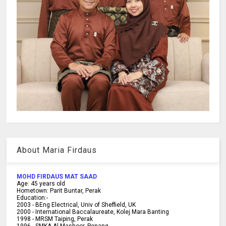
About Maria Firdaus
MOHD FIRDAUS MAT SAAD
Age:
45
years old
Hometown:
Parit Buntar, Perak
Education:-
2003 -
BEng Electrical, Univ of Sheffield, UK
2000 -
International Baccalaureate, Kolej Mara Banting
1998 -
MRSM Taiping, Perak
1996 - SMKA Al-Mashoor, Penang