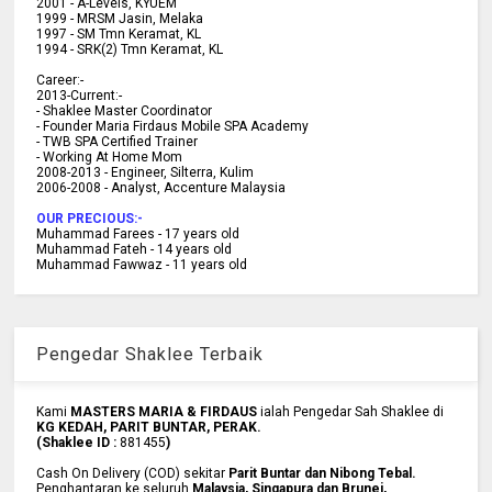
2001 -
A-Levels, KYUEM
1999 -
MRSM Jasin, Melaka
1997 -
SM Tmn Keramat, KL
1994 -
SRK(2) Tmn Keramat, KL
C
areer:-
2013-Current:-
- Shaklee Master Coordinator
- Founder Maria Firdaus Mobile SPA Academy
- TWB SPA Certified Trainer
- Working At Home Mom
2008-2013 - Engineer, Silterra, Kulim
2006-2008 - Analyst, Accenture Malaysia
OUR PRECIOUS:-
Muhammad Farees - 17 years old
Muhammad Fateh - 14 years old
Muhammad Fawwaz - 11 years old
Pengedar Shaklee Terbaik
Kami
MASTERS MARIA & FIRDAUS
ialah Pengedar Sah Shaklee di
KG KEDAH, PARIT BUNTAR, PERAK.
(Shaklee ID :
881455
)
Cash On Delivery (COD) sekitar
Parit Buntar dan Nibong Tebal.
Penghantaran ke
seluruh
Malaysia, Singapura dan Brunei
,