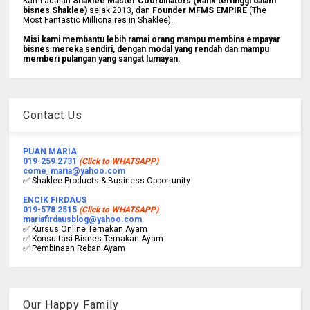
Kami adalah
Shaklee Master Coordinators (Rank tertinggi dalam
bisnes Shaklee)
sejak 2013, dan
Founder MFMS EMPIRE
(The
Most Fantastic Millionaires in Shaklee).
Misi kami membantu lebih ramai orang mampu membina empayar
bisnes mereka sendiri, dengan modal yang rendah dan mampu
memberi pulangan yang sangat lumayan.
Contact Us
PUAN MARIA
019-259 2731
(Click to WHATSAPP)
come_maria@yahoo.com
✅ Shaklee Products & Business Opportunity
ENCIK FIRDAUS
019-578 2515
(Click to WHATSAPP)
mariafirdausblog@yahoo.com
✅ Kursus Online Ternakan Ayam
✅ Konsultasi Bisnes Ternakan Ayam
✅ Pembinaan Reban Ayam
Our Happy Family