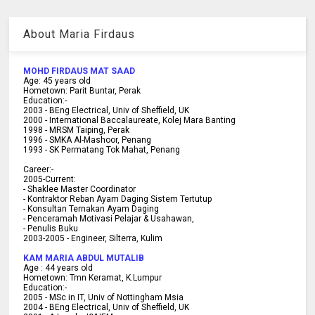
About Maria Firdaus
MOHD FIRDAUS MAT SAAD
Age:
45
years old
Hometown:
Parit Buntar, Perak
Education:-
2003 -
BEng Electrical, Univ of Sheffield, UK
2000 -
International Baccalaureate, Kolej Mara Banting
1998 -
MRSM Taiping, Perak
1996 - SMKA Al-Mashoor, Penang
1993 - SK Permatang Tok Mahat, Penang
Career:-
2005-Current:
- Shaklee Master Coordinator
- Kontraktor Reban Ayam Daging Sistem Tertutup
- Konsultan Ternakan Ayam Daging
- Penceramah Motivasi Pelajar & U
sahawan,
- Penulis Buku
2003-2005 -
Engineer, Silterra, Kulim
KAM MARIA ABDUL MUTALIB
Age :
44 years old
Hometown:
Tmn Keramat, K.Lumpur
Education:-
2005 -
MSc in IT, Univ of Nottingham Msia
2004 -
BEng Electrical, Univ of Sheffield, UK