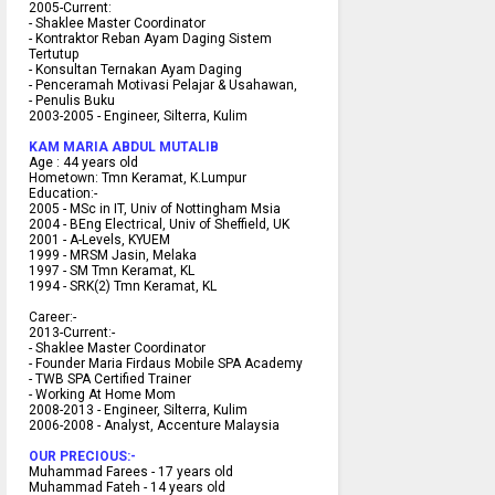
2005-Current:
- Shaklee Master Coordinator
- Kontraktor Reban Ayam Daging Sistem
Tertutup
- Konsultan Ternakan Ayam Daging
- Penceramah Motivasi Pelajar & U
sahawan,
- Penulis Buku
2003-2005 -
Engineer, Silterra, Kulim
KAM MARIA ABDUL MUTALIB
Age :
44 years old
Hometown:
Tmn Keramat, K.Lumpur
Education:-
2005 -
MSc in IT, Univ of Nottingham Msia
2004 -
BEng Electrical, Univ of Sheffield, UK
2001 -
A-Levels, KYUEM
1999 -
MRSM Jasin, Melaka
1997 -
SM Tmn Keramat, KL
1994 -
SRK(2) Tmn Keramat, KL
C
areer:-
2013-Current:-
- Shaklee Master Coordinator
- Founder Maria Firdaus Mobile SPA Academy
- TWB SPA Certified Trainer
- Working At Home Mom
2008-2013 - Engineer, Silterra, Kulim
2006-2008 - Analyst, Accenture Malaysia
OUR PRECIOUS:-
Muhammad Farees - 17 years old
Muhammad Fateh - 14 years old