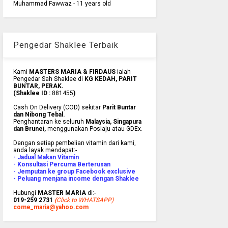
Muhammad Fawwaz - 11 years old
Pengedar Shaklee Terbaik
Kami
MASTERS MARIA & FIRDAUS
ialah
Pengedar Sah Shaklee di
KG KEDAH, PARIT
BUNTAR, PERAK.
(Shaklee ID :
881455
)
Cash On Delivery (COD) sekitar
Parit Buntar
dan Nibong Tebal.
Penghantaran ke
seluruh
Malaysia, Singapura
dan Brunei
,
menggunakan Poslaju atau GDEx.
Dengan setiap pembelian vitamin dari kami,
anda layak mendapat:-
- Jadual Makan Vitamin
- Konsultasi Percuma Berterusan
- Jemputan ke group Facebook exclusive
- Peluang menjana income dengan Shaklee
Hubungi
MASTER MARIA
di:-
019-259 2731
(
Click to WHATSAPP)
come_maria@yahoo.com