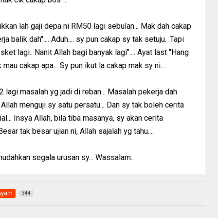
aikkan lah gaji depa ni RM50 lagi sebulan... Mak dah cakap
a balik dah".... Aduh.... sy pun cakap sy tak setuju. .Tapi
ket lagi.. Nanit Allah bagi banyak lagi".... Ayat last "Hang
k mau cakap apa... Sy pun ikut la cakap mak sy ni...
2 lagi masalah yg jadi di reban... Masalah pekerja dah
.. Allah menguji sy satu persatu... Dan sy tak boleh cerita
al... Insya Allah, bila tiba masanya, sy akan cerita
sar tak besar ujian ni, Allah sajalah yg tahu....
udahkan segala urusan sy... Wassalam..
Ayam
344