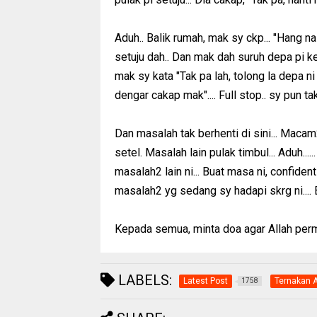
Aduh.. Balik rumah, mak sy ckp... "Hang n
setuju dah.. Dan mak dah suruh depa pi kerj
mak sy kata "Tak pa lah, tolong la depa ni s
dengar cakap mak".... Full stop.. sy pun ta
Dan masalah tak berhenti di sini... Macam
setel. Masalah lain pulak timbul... Aduh....
masalah2 lain ni... Buat masa ni, confidenti
masalah2 yg sedang sy hadapi skrg ni.... Be
Kepada semua, minta doa agar Allah perm
LABELS:
Latest Post
Ternakan 
1758