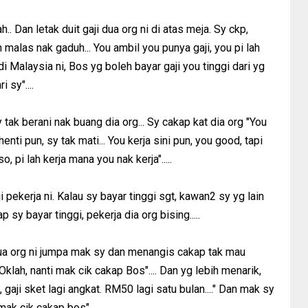
. Dan letak duit gaji dua org ni di atas meja. Sy ckp,
 malas nak gaduh... You ambil you punya gaji, you pi lah
i di Malaysia ni, Bos yg boleh bayar gaji you tinggi dari yg
 sy"....
y tak berani nak buang dia org... Sy cakap kat dia org "You
enti pun, sy tak mati... You kerja sini pun, you good, tapi
o, pi lah kerja mana you nak kerja".....
 pekerja ni. Kalau sy bayar tinggi sgt, kawan2 sy yg lain
sy bayar tinggi, pekerja dia org bising.....
dua org ni jumpa mak sy dan menangis cakap tak mau
 "Oklah, nanti mak cik cakap Bos".... Dan yg lebih menarik,
 gaji sket lagi angkat. RM50 lagi satu bulan...." Dan mak sy
 mak cik cakap bos"...