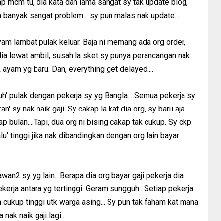
kap mcm tu, dia kata dah lama sangat sy tak update blog,
h banyak sangat problem... sy pun malas nak update...
 ayam lambat pulak keluar. Baja ni memang ada org order,
 dia lewat ambil, susah la sket sy punya perancangan nak
ayam yg baru. Dan, everything get delayed....
duh' pulak dengan pekerja sy yg Bangla... Semua pekerja sy
kan' sy nak naik gaji. Sy cakap la kat dia org, sy baru aja
p bulan....Tapi, dua org ni bising cakap tak cukup. Sy ckp
lalu' tinggi jika nak dibandingkan dengan org lain bayar
an2 sy yg lain.. Berapa dia org bayar gaji pekerja dia
kerja antara yg tertinggi. Geram sungguh.. Setiap pekerja
 cukup tinggi utk warga asing... Sy pun tak faham kat mana
 nak naik gaji lagi...