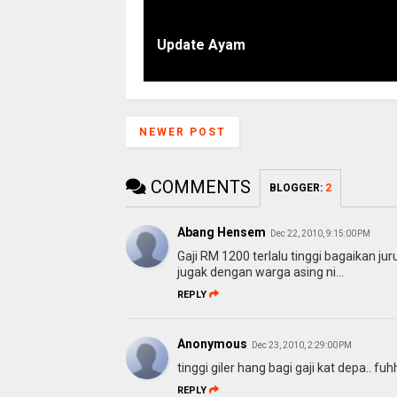
Update Ayam
NEWER POST
COMMENTS
BLOGGER
:
2
Abang Hensem
Dec 22, 2010, 9:15:00 PM
Gaji RM 1200 terlalu tinggi bagaikan 
jugak dengan warga asing ni...
REPLY
Anonymous
Dec 23, 2010, 2:29:00 PM
tinggi giler hang bagi gaji kat depa.. fuh
REPLY