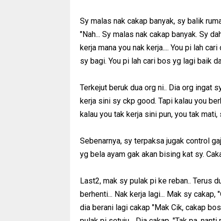
Sy malas nak cakap banyak, sy balik rumah.
"Nah... Sy malas nak cakap banyak. Sy dah
kerja mana you nak kerja.... You pi lah car
sy bagi. You pi lah cari bos yg lagi baik dari
Terkejut beruk dua org ni.. Dia org ingat s
kerja sini sy ckp good. Tapi kalau you berh
kalau you tak kerja sini pun, you tak mati, s
Sebenarnya, sy terpaksa jugak control gaji
yg bela ayam gak akan bising kat sy. Cakap 
Last2, mak sy pulak pi ke reban.. Terus 
berhenti... Nak kerja lagi... Mak sy cakap,
dia berani lagi cakap "Mak Cik, cakap bos,
pulak pi setuju... Dia cakap, "Tak pa, nanti