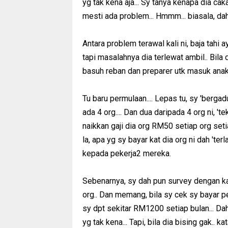
yg tak kena aja... Sy tanya kenapa dia ca
mesti ada problem... Hmmm... biasala, da
Antara problem terawal kali ni, baja tahi
tapi masalahnya dia terlewat ambil.. Bila
basuh reban dan preparer utk masuk anak 
Tu baru permulaan.... Lepas tu, sy 'berga
ada 4 org.... Dan dua daripada 4 org ni, 'te
naikkan gaji dia org RM50 setiap org setia
la, apa yg sy bayar kat dia org ni dah 'ter
kepada pekerja2 mereka.
Sebenarnya, sy dah pun survey dengan kaw
org.. Dan memang, bila sy cek sy bayar pe
sy dpt sekitar RM1200 setiap bulan... Dah
yg tak kena... Tapi, bila dia bising gak.. kata