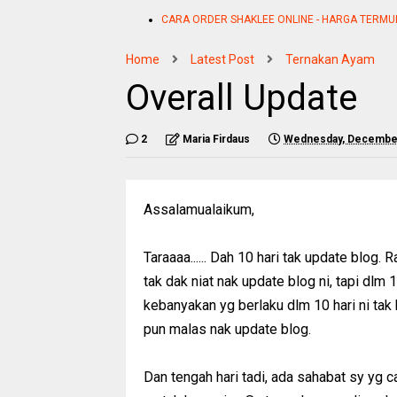
CARA ORDER SHAKLEE ONLINE - HARGA TERMU
Home
Latest Post
Ternakan Ayam
Overall Update
2
Maria Firdaus
Wednesday, December
Assalamualaikum,
Taraaaa...... Dah 10 hari tak update blog.
tak dak niat nak update blog ni, tapi dlm
kebanyakan yg berlaku dlm 10 hari ni tak
pun malas nak update blog.
Dan tengah hari tadi, ada sahabat sy yg cal