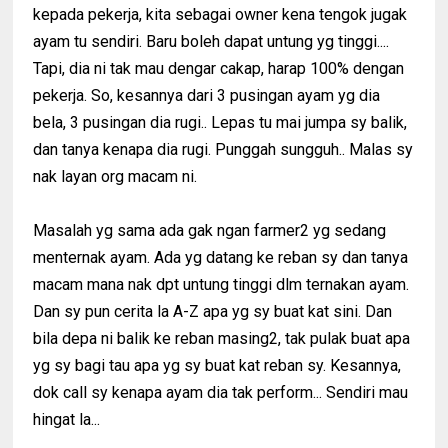
kepada pekerja, kita sebagai owner kena tengok jugak
ayam tu sendiri. Baru boleh dapat untung yg tinggi....
Tapi, dia ni tak mau dengar cakap, harap 100% dengan
pekerja. So, kesannya dari 3 pusingan ayam yg dia
bela, 3 pusingan dia rugi.. Lepas tu mai jumpa sy balik,
dan tanya kenapa dia rugi. Punggah sungguh.. Malas sy
nak layan org macam ni.
Masalah yg sama ada gak ngan farmer2 yg sedang
menternak ayam. Ada yg datang ke reban sy dan tanya
macam mana nak dpt untung tinggi dlm ternakan ayam.
Dan sy pun cerita la A-Z apa yg sy buat kat sini. Dan
bila depa ni balik ke reban masing2, tak pulak buat apa
yg sy bagi tau apa yg sy buat kat reban sy. Kesannya,
dok call sy kenapa ayam dia tak perform... Sendiri mau
hingat la...