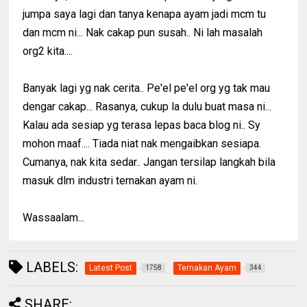
jumpa saya lagi dan tanya kenapa ayam jadi mcm tu
dan mcm ni... Nak cakap pun susah.. Ni lah masalah
org2 kita....
Banyak lagi yg nak cerita.. Pe'el pe'el org yg tak mau
dengar cakap... Rasanya, cukup la dulu buat masa ni...
Kalau ada sesiap yg terasa lepas baca blog ni.. Sy
mohon maaf.... Tiada niat nak mengaibkan sesiapa.
Cumanya, nak kita sedar.. Jangan tersilap langkah bila
masuk dlm industri ternakan ayam ni.
Wassaalam...
LABELS:
Latest Post
Ternakan Ayam
1758
344
SHARE: