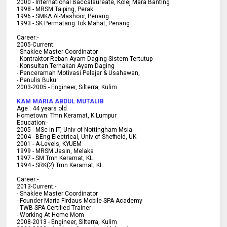
2000 -
International Baccalaureate, Kolej Mara Banting
1998 -
MRSM Taiping, Perak
1996 - SMKA Al-Mashoor, Penang
1993 - SK Permatang Tok Mahat, Penang
Career:-
2005-Current:
- Shaklee Master Coordinator
- Kontraktor Reban Ayam Daging Sistem Tertutup
- Konsultan Ternakan Ayam Daging
- Penceramah Motivasi Pelajar & U
sahawan,
- Penulis Buku
2003-2005 -
Engineer, Silterra, Kulim
KAM MARIA ABDUL MUTALIB
Age :
44 years old
Hometown:
Tmn Keramat, K.Lumpur
Education:-
2005 -
MSc in IT, Univ of Nottingham Msia
2004 -
BEng Electrical, Univ of Sheffield, UK
2001 -
A-Levels, KYUEM
1999 -
MRSM Jasin, Melaka
1997 -
SM Tmn Keramat, KL
1994 -
SRK(2) Tmn Keramat, KL
C
areer:-
2013-Current:-
- Shaklee Master Coordinator
- Founder Maria Firdaus Mobile SPA Academy
- TWB SPA Certified Trainer
- Working At Home Mom
2008-2013 - Engineer, Silterra, Kulim