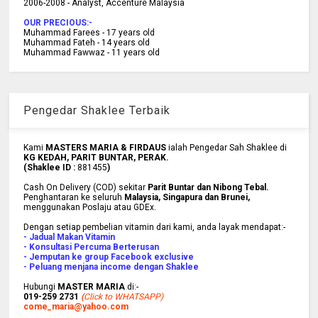
2006-2008 - Analyst, Accenture Malaysia
OUR PRECIOUS:-
Muhammad Farees - 17 years old
Muhammad Fateh - 14 years old
Muhammad Fawwaz - 11 years old
Pengedar Shaklee Terbaik
Kami
MASTERS MARIA & FIRDAUS
ialah Pengedar Sah Shaklee di
KG KEDAH, PARIT BUNTAR, PERAK.
(Shaklee ID :
881455
)
Cash On Delivery (COD) sekitar
Parit Buntar dan Nibong Tebal.
Penghantaran ke
seluruh
Malaysia, Singapura dan Brunei
,
menggunakan Poslaju atau GDEx.
Dengan setiap pembelian vitamin dari kami, anda layak mendapat:-
- Jadual Makan Vitamin
- Konsultasi Percuma Berterusan
- Jemputan ke group Facebook exclusive
- Peluang menjana income dengan Shaklee
Hubungi
MASTER MARIA
di:-
019-259 2731
(
Click to WHATSAPP)
come_maria@yahoo.com