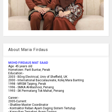
About Maria Firdaus
MOHD FIRDAUS MAT SAAD
Age:
45
years old
Hometown:
Parit Buntar, Perak
Education:-
2003 -
BEng Electrical, Univ of Sheffield, UK
2000 -
International Baccalaureate, Kolej Mara Banting
1998 -
MRSM Taiping, Perak
1996 - SMKA Al-Mashoor, Penang
1993 - SK Permatang Tok Mahat, Penang
Career:-
2005-Current:
- Shaklee Master Coordinator
- Kontraktor Reban Ayam Daging Sistem Tertutup
- Konsultan Ternakan Ayam Daging