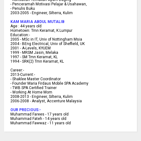
- Penceramah Motivasi Pelajar & U
sahawan,
- Penulis Buku
2003-2005 -
Engineer, Silterra, Kulim
KAM MARIA ABDUL MUTALIB
Age :
44 years old
Hometown:
Tmn Keramat, K.Lumpur
Education:-
2005 -
MSc in IT, Univ of Nottingham Msia
2004 -
BEng Electrical, Univ of Sheffield, UK
2001 -
A-Levels, KYUEM
1999 -
MRSM Jasin, Melaka
1997 -
SM Tmn Keramat, KL
1994 -
SRK(2) Tmn Keramat, KL
C
areer:-
2013-Current:-
- Shaklee Master Coordinator
- Founder Maria Firdaus Mobile SPA Academy
- TWB SPA Certified Trainer
- Working At Home Mom
2008-2013 - Engineer, Silterra, Kulim
2006-2008 - Analyst, Accenture Malaysia
OUR PRECIOUS:-
Muhammad Farees - 17 years old
Muhammad Fateh - 14 years old
Muhammad Fawwaz - 11 years old