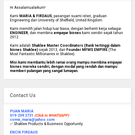
Hi Assalamualaikum!
Kami
MARIA & FIRDAUS
, pasangan suami isteri, graduan
Engineering dari University of Sheffield, United Kingdom.
Kami memilih jalan hidup luar biasa, dengan berhenti kerja sebagai
ENGINEER
, dan membina
empayar bisnes
kami sendiri sejak tahun
2012.
Kami adalah
Shaklee Master Coordinators (Rank tertinggi dalam
bisnes Shaklee)
sejak 2013, dan
Founder MFMS EMPIRE
(The
Most Fantastic Millionaires in Shaklee).
Misi kami membantu lebih ramai orang mampu membina empayar
bisnes mereka sendiri, dengan modal yang rendah dan mampu
memberi pulangan yang sangat lumayan.
Contact Us
PUAN MARIA
019-259 2731
(Click to WHATSAPP)
come_maria@yahoo.com
✅ Shaklee Products & Business Opportunity
ENCIK FIRDAUS