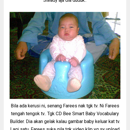
Steady aja dia duduk..
Bila ada kerusi ni, senang Farees nak tgk tv. Ni Farees
tengah tengok tv.. Tgk CD Bee Smart Baby Vocabulary
Builder. Dia akan gelak kalau gambar baby keluar kat tv.
Lagi satu, Farees suka gila tgk video klip yg sy upload