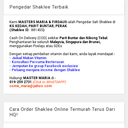
Pengedar Shaklee Terbaik
Kami
MASTERS MARIA & FIRDAUS
ialah Pengedar Sah Shaklee di
KG KEDAH, PARIT BUNTAR, PERAK.
(Shaklee ID :
881455
)
Cash On Delivery (COD) sekitar
Parit Buntar dan Nibong Tebal.
Penghantaran ke
seluruh
Malaysia, Singapura dan Brunei
,
menggunakan Poslaju atau GDEx.
Dengan setiap pembelian vitamin dari kami, anda layak mendapat:-
- Jadual Makan Vitamin
- Konsultasi Percuma Berterusan
- Jemputan ke group Facebook exclusive
- Peluang menjana income dengan Shaklee
Hubungi
MASTER MARIA
di:-
019-259 2731
(
Click to WHATSAPP)
come_maria@yahoo.com
Cara Order Shaklee Online Termurah Terus Dari
HQ!