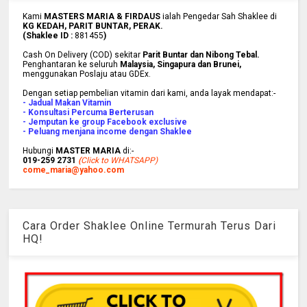
Kami
MASTERS MARIA & FIRDAUS
ialah Pengedar Sah Shaklee di
KG KEDAH, PARIT BUNTAR, PERAK.
(Shaklee ID :
881455
)
Cash On Delivery (COD) sekitar
Parit Buntar dan Nibong Tebal.
Penghantaran ke
seluruh
Malaysia, Singapura dan Brunei
,
menggunakan Poslaju atau GDEx.
Dengan setiap pembelian vitamin dari kami, anda layak mendapat:-
- Jadual Makan Vitamin
- Konsultasi Percuma Berterusan
- Jemputan ke group Facebook exclusive
- Peluang menjana income dengan Shaklee
Hubungi
MASTER MARIA
di:-
019-259 2731
(
Click to WHATSAPP)
come_maria@yahoo.com
Cara Order Shaklee Online Termurah Terus Dari
HQ!