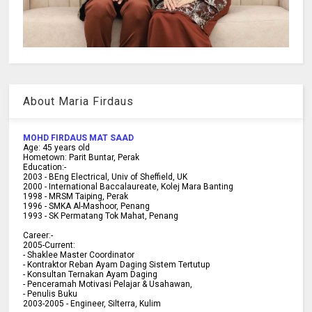
About Maria Firdaus
MOHD FIRDAUS MAT SAAD
Age:
45
years old
Hometown:
Parit Buntar, Perak
Education:-
2003 -
BEng Electrical, Univ of Sheffield, UK
2000 -
International Baccalaureate, Kolej Mara Banting
1998 -
MRSM Taiping, Perak
1996 - SMKA Al-Mashoor, Penang
1993 - SK Permatang Tok Mahat, Penang
Career:-
2005-Current:
- Shaklee Master Coordinator
- Kontraktor Reban Ayam Daging Sistem Tertutup
- Konsultan Ternakan Ayam Daging
- Penceramah Motivasi Pelajar & U
sahawan,
- Penulis Buku
2003-2005 -
Engineer, Silterra, Kulim