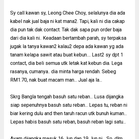
Sy call kawan sy, Leong Chee Choy, selalunya dia ada
kabel nak jual baja ni kat mana2. Tapi, kali ni dia cakap
dia pun tak dak contact. Tak dak sapa pun order baja
dari dia kali ni.. Keadaan bertambah parah, sy terpaksa
jugak la tanya kawan2 kalau2 depa ada kawan yg ada
tanam kelapa sawit atau buat kebun.... Last2 sy dpt 1
contact, dia beli semua utk letak kat kebun dia. Lega
rasanya, cumanya.. dia minta harga rendah. Sebeg
RM1.70, nak buat macam man... Jual aja la...
Skrg Bangla tengah basuh satu reban... Lusa dijangka
siap sepenuhnya basuh satu reban... Lepas tu, reban ni
biar kering dulu and then taruh racun utk bunuh kuman...
Lepas habis basuh satu reban, basuh reban lagi satu...
Ayam dijangka masuk 16 Jun dan 19 Jun ni... So, dlm