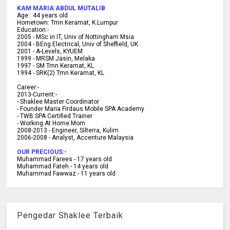
KAM MARIA ABDUL MUTALIB
Age :
44 years old
Hometown:
Tmn Keramat, K.Lumpur
Education:-
2005 -
MSc in IT, Univ of Nottingham Msia
2004 -
BEng Electrical, Univ of Sheffield, UK
2001 -
A-Levels, KYUEM
1999 -
MRSM Jasin, Melaka
1997 -
SM Tmn Keramat, KL
1994 -
SRK(2) Tmn Keramat, KL
C
areer:-
2013-Current:-
- Shaklee Master Coordinator
- Founder Maria Firdaus Mobile SPA Academy
- TWB SPA Certified Trainer
- Working At Home Mom
2008-2013 - Engineer, Silterra, Kulim
2006-2008 - Analyst, Accenture Malaysia
OUR PRECIOUS:-
Muhammad Farees - 17 years old
Muhammad Fateh - 14 years old
Muhammad Fawwaz - 11 years old
Pengedar Shaklee Terbaik