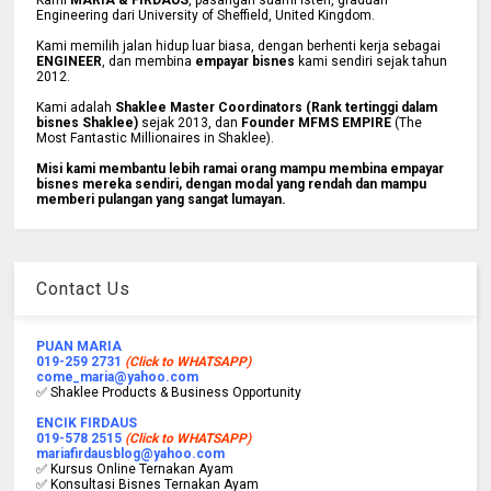
Engineering dari University of Sheffield, United Kingdom.
Kami memilih jalan hidup luar biasa, dengan berhenti kerja sebagai
ENGINEER
, dan membina
empayar bisnes
kami sendiri sejak tahun
2012.
Kami adalah
Shaklee Master Coordinators (Rank tertinggi dalam
bisnes Shaklee)
sejak 2013, dan
Founder MFMS EMPIRE
(The
Most Fantastic Millionaires in Shaklee).
Misi kami membantu lebih ramai orang mampu membina empayar
bisnes mereka sendiri, dengan modal yang rendah dan mampu
memberi pulangan yang sangat lumayan.
Contact Us
PUAN MARIA
019-259 2731
(Click to WHATSAPP)
come_maria@yahoo.com
✅ Shaklee Products & Business Opportunity
ENCIK FIRDAUS
019-578 2515
(Click to WHATSAPP)
mariafirdausblog@yahoo.com
✅ Kursus Online Ternakan Ayam
✅ Konsultasi Bisnes Ternakan Ayam